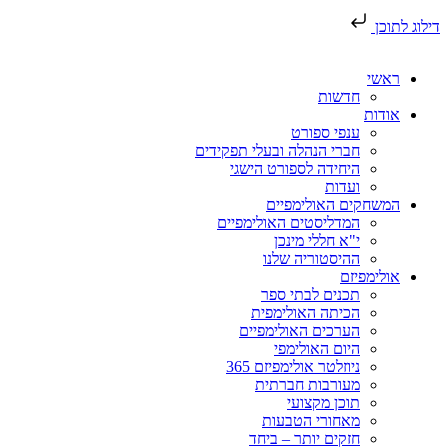
דילוג לתוכן
ראשי
חדשות
אודות
ענפי ספורט
חברי הנהלה ובעלי תפקידים
היחידה לספורט הישגי
ועדות
המשחקים האולימפיים
המדליסטים האולימפיים
י"א חללי מינכן
ההיסטוריה שלנו
אולימפיזם
תכנים לבתי ספר
הכיתה האולימפית
הערכים האולימפיים
היום האולימפי
ניוזלטר אולימפיזם 365
מעורבות חברתית
תוכן מקצועי
מאחורי הטבעות
חזקים יותר – ביחד