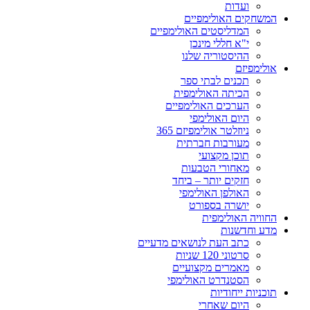
ועדות
המשחקים האולימפיים
המדליסטים האולימפיים
י"א חללי מינכן
ההיסטוריה שלנו
אולימפיזם
תכנים לבתי ספר
הכיתה האולימפית
הערכים האולימפיים
היום האולימפי
ניוזלטר אולימפיזם 365
מעורבות חברתית
תוכן מקצועי
מאחורי הטבעות
חזקים יותר – ביחד
האולפן האולימפי
יושרה בספורט
החוויה האולימפית
מדע וחדשנות
כתב העת לנושאים מדעיים
סרטוני 120 שניות
מאמרים מקצועיים
הסטנדרט האולימפי
תוכניות ייחודיות
היום שאחרי