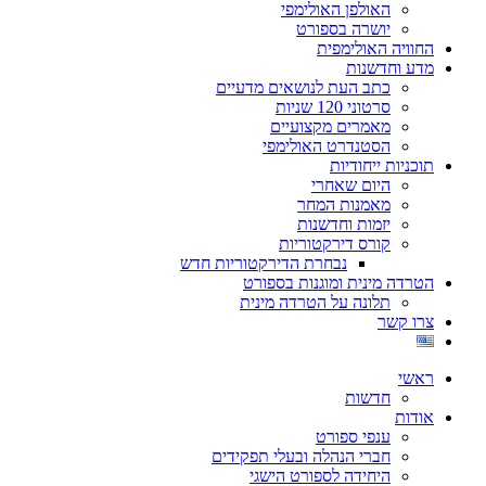
האולפן האולימפי
יושרה בספורט
החוויה האולימפית
מדע וחדשנות
כתב העת לנושאים מדעיים
סרטוני 120 שניות
מאמרים מקצועיים
הסטנדרט האולימפי
תוכניות ייחודיות
היום שאחרי
מאמנות המחר
יזמות וחדשנות
קורס דירקטוריות
נבחרת הדירקטוריות חדש
הטרדה מינית ומוגנות בספורט
תלונה על הטרדה מינית
צרו קשר
ראשי
חדשות
אודות
ענפי ספורט
חברי הנהלה ובעלי תפקידים
היחידה לספורט הישגי