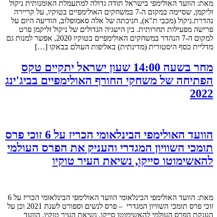
מאת: הוועד האולימפי בישראל תודה גדולה למתעמלת האומנותית ניקול
זליקמן, שסיימה במקום ה-7 במשחקים האולימפיים בטוקיו, על קריירה
נהדרת.ניקול (מכבי ת"א), חניכתה של אלה סאמופלוב, הודיעה היום על
פרישה מפעילות תחרותית. בין הישגיה הגדולים של ניקול זליקמן פרט
למקום ה-7 הנהדר במשחקים האולימפיים בטוקיו 2020, אפשר למנות גם
מדליית כסף היסטורית (מדינתית) באליפות העולם בבאקו […]
מחר בשעה 14:00 שעון ישראל יתקיים טקס
הפתיחה של משחקי החורף האולימפיים בביג'ינג
2022
הוועד האולימפי הבינלאומי הכריז על 6 זוכי פרס
תומכי השוויון המגדרי והעניק את הפרס העולמי
להאשימוטו סייקו, נשיאת העיר טוקיו
מאת: הוועד האולימפי הבינלאומי הוועד האולימפי הבינלאומי הכריז על 6
זוכי פרס תומכי השוויון המגדרי – פרס לנשים וספורט לשנת 2021 וכן על
הענקת הפרס העולמי להאשימוטו סייקו, נשיאת העיר טוקיו. הוועד