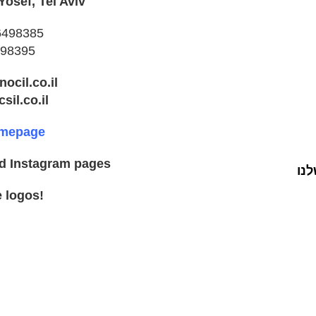
Shitrit 6 St., Hadar Yosef, Tel Aviv
6498385
98395
ocil.co.il
il.co.il
omepage
nd Instagram pages
נו
!Click on the logos