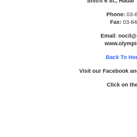
Phone:
03-
Fax:
03-64
Email
:
nocil@n
www.olympics
Back To H
Visit our Facebook a