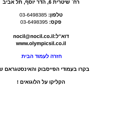
רח` שיטרית 6, הדר יוסף, תל אביב
טלפון:
03-6498385
פקס:
03-6498395
דוא"ל:nocil@nocil.co.il
www.olympicsil.co.il
חזרה לעמוד הבית
בקרו בעמודי הפייסבוק והאינסטגראם של
הקליקו על הלוגואים !