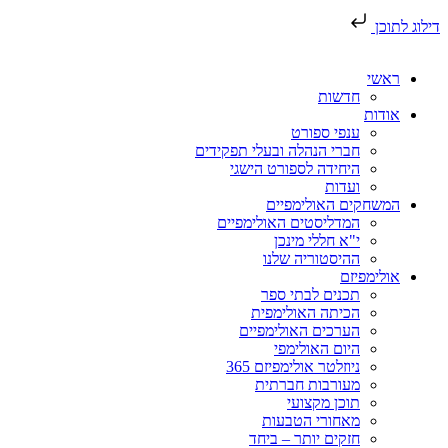
דילוג לתוכן
ראשי
חדשות
אודות
ענפי ספורט
חברי הנהלה ובעלי תפקידים
היחידה לספורט הישגי
ועדות
המשחקים האולימפיים
המדליסטים האולימפיים
י"א חללי מינכן
ההיסטוריה שלנו
אולימפיזם
תכנים לבתי ספר
הכיתה האולימפית
הערכים האולימפיים
היום האולימפי
ניוזלטר אולימפיזם 365
מעורבות חברתית
תוכן מקצועי
מאחורי הטבעות
חזקים יותר – ביחד