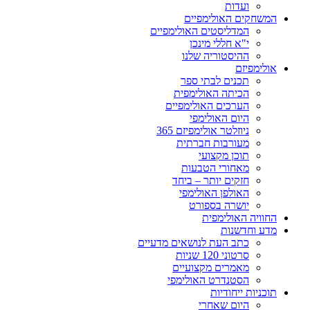
ועדות
המשחקים האולימפיים
המדליסטים האולימפיים
י"א חללי מינכן
ההיסטוריה שלנו
אולימפיזם
תכנים לבתי ספר
הכיתה האולימפית
הערכים האולימפיים
היום האולימפי
ניוזלטר אולימפיזם 365
מעורבות חברתית
תוכן מקצועי
מאחורי הטבעות
חזקים יותר – ביחד
האולפן האולימפי
יושרה בספורט
החוויה האולימפית
מדע וחדשנות
כתב העת לנושאים מדעיים
סרטוני 120 שניות
מאמרים מקצועיים
הסטנדרט האולימפי
תוכניות ייחודיות
היום שאחרי