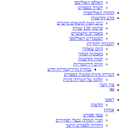
האולפן האולימפי
יושרה בספורט
החוויה האולימפית
מדע וחדשנות
כתב העת לנושאים מדעיים
סרטוני 120 שניות
מאמרים מקצועיים
הסטנדרט האולימפי
תוכניות ייחודיות
היום שאחרי
מאמנות המחר
יזמות וחדשנות
קורס דירקטוריות
נבחרת הדירקטוריות חדש
הטרדה מינית ומוגנות בספורט
תלונה על הטרדה מינית
צרו קשר
ראשי
חדשות
אודות
ענפי ספורט
חברי הנהלה ובעלי תפקידים
היחידה לספורט הישגי