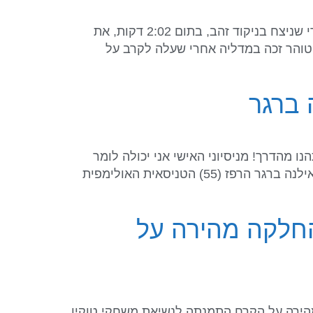
מאת: הוועד האולימפי בישראל הג'ודאי טוהר בוטבול (73 ק"ג) שזכה במדליית הארד בגראנד סלאם ת"א אחרי שניצח בניקוד זהב, בתום 2:02 דקות, את
ף האולימפי בלונדון 2012, לאשה שבדאטואשווילי. טוהר זכה במדליה אחרי שעלה לקרב על
 ברגר
 מהדרך! מניסיוני האישי אני יכולה לומר
לכם מהו סוד ההצלחה: אם עובדים קשה לאורך כל הדרך ויש כמובן כישרון, התוצאות וההישגים מגיעים", כך אילנה ברגר הרפז (55) הטניסאית האולימפית
החלקה מהירה על
פן בעבר בהחלקה מהירה על הקרח התמנתה לנשיאת משחקי טוקיו