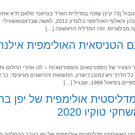
מדליסט הארד מריו 2016 סגן אלוף אירופה המכהן והאלו
ה מבלארוס. זוהי המדליה הראשונה […]
ם הטניסאית האולימפית אילנה
הצעיר של הספורטאים והספורטאיות – לכו אחרי החלום ותהנו
1988, שבגיל […]
מדליסטית אולימפית של יפן ב
 טוקיו 2020
אתר האינטרנט "Inside The Games " סייקו האשימוטו מדליסטית אולימפית של י