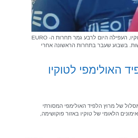
מאת: הוועד האולימפי בישראל גולשת הגלים ענת לליאור, שקבעה את הקריטריון למשחקים האולימפיים בטוקיו, העפילה היום לרבע גמר תחרות ה- EURO
אחרי שניצחה היום את המקצה. ההמשך ככל הנראה יהיה מחר.זוהי תחרות הזמנה ל-12 גולשות. בשבוע שעבר בתחרות הראשונה אחרי
ד האולימפי לטוקיו
מסלול של מרוץ הלפיד האולימפי המסורתי
 שיתקיימו בטוקיו בקיץ 2021. מרוץ הלפיד יתחיל ב- 25 במרץ 2021 במרכז האימונים הלאומי של טוקיו באזור פוקושימה,