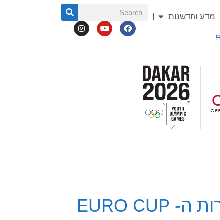
מדע וחדשנות
גולשת הגלים ענת לליאור העפילה היום לרבע גמר תחרות ה- EURO CUP