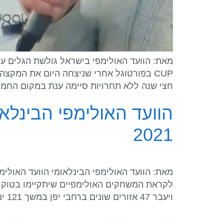
חצי שנה ללא תחרויות סיימה ענת במקום החמישי. @lior
הוועד האולימפי הבינלא
2021
מאת: הוועד האולימפי הבינלאומי הוועד האולימ
ויעבר 47 אזורים שונים ברחבי יפן במשך 121 ימים, במסלול שזהה לזה שתוכנן […]