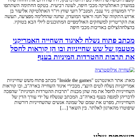
במועדון האתלטיקה מכבי חיפה, לעונה רביעית. בטקס החתימה השתתפו
יו"ר המועדון: ניר ענבי, המנכ"ל רועי שווץ ויו"ר האתלטיקה אליעזר בן
ארוש.התקווה של חנה וראשי המועדון, שחנה שהחלימה מפציעה, תעשה
את הקריטריון למשחקים האולימפיים המתוכננים ליולי הבא בטוקיו.
בהצלחה!צילום באדיבות מכבי חיפה
מכתב פתוח נשלח לאיגוד השחייה האמריקני
מטעמן של שש שחייניות ובו הן קוראות לחסל
את תרבות ההטרדות המיניות בענף
מאת: אתר האינטרנט "Inside the games" מכתב פתוח משש שחייניות
אמריקניות נשלח לטים הינצ'י, מבכירי איגוד השחייה בארה"ב, ובו קוראות
השחייניות לחסל את מה שהן מכנות "תרבות ההטרדות המיניות" שהפכה
לדבריהן למגפה בענף בארה"ב. המכתב שנשלח על ידי עורך הדין של
השחייניות, מפרט את שמם של שמונה אנשים שהשחייניות דורשות
שיפוטרו מהארגון לאלתר. בין השאר […]
השותפים שלנו