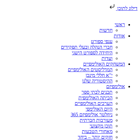
דילוג לתוכן
ראשי
חדשות
אודות
ענפי ספורט
חברי הנהלה ובעלי תפקידים
היחידה לספורט הישגי
ועדות
המשחקים האולימפיים
המדליסטים האולימפיים
י"א חללי מינכן
ההיסטוריה שלנו
אולימפיזם
תכנים לבתי ספר
הכיתה האולימפית
הערכים האולימפיים
היום האולימפי
ניוזלטר אולימפיזם 365
מעורבות חברתית
תוכן מקצועי
מאחורי הטבעות
חזקים יותר – ביחד