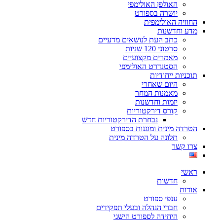
האולפן האולימפי
יושרה בספורט
החוויה האולימפית
מדע וחדשנות
כתב העת לנושאים מדעיים
סרטוני 120 שניות
מאמרים מקצועיים
הסטנדרט האולימפי
תוכניות ייחודיות
היום שאחרי
מאמנות המחר
יזמות וחדשנות
קורס דירקטוריות
נבחרת הדירקטוריות חדש
הטרדה מינית ומוגנות בספורט
תלונה על הטרדה מינית
צרו קשר
ראשי
חדשות
אודות
ענפי ספורט
חברי הנהלה ובעלי תפקידים
היחידה לספורט הישגי