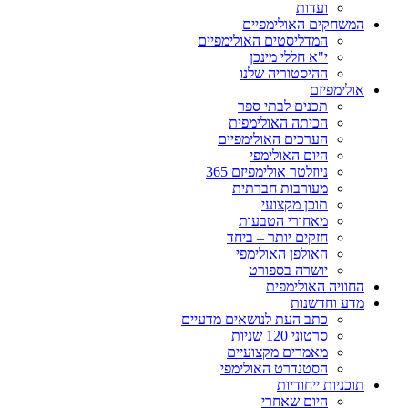
ועדות
המשחקים האולימפיים
המדליסטים האולימפיים
י"א חללי מינכן
ההיסטוריה שלנו
אולימפיזם
תכנים לבתי ספר
הכיתה האולימפית
הערכים האולימפיים
היום האולימפי
ניוזלטר אולימפיזם 365
מעורבות חברתית
תוכן מקצועי
מאחורי הטבעות
חזקים יותר – ביחד
האולפן האולימפי
יושרה בספורט
החוויה האולימפית
מדע וחדשנות
כתב העת לנושאים מדעיים
סרטוני 120 שניות
מאמרים מקצועיים
הסטנדרט האולימפי
תוכניות ייחודיות
היום שאחרי