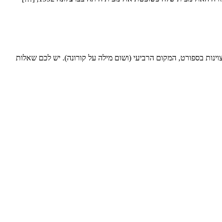
1. ורד תתארח בצ'אט לייב ותדבר על אולימפיאדה, מצוינות בספורט, המקום הרביעי (ושום מילה על קורונה). יש לכם שאלות