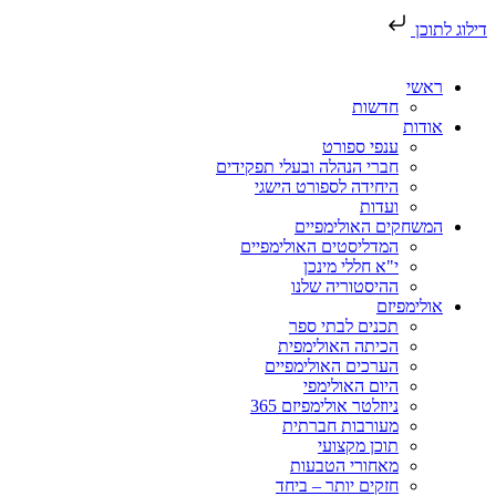
דילוג לתוכן
ראשי
חדשות
אודות
ענפי ספורט
חברי הנהלה ובעלי תפקידים
היחידה לספורט הישגי
ועדות
המשחקים האולימפיים
המדליסטים האולימפיים
י"א חללי מינכן
ההיסטוריה שלנו
אולימפיזם
תכנים לבתי ספר
הכיתה האולימפית
הערכים האולימפיים
היום האולימפי
ניוזלטר אולימפיזם 365
מעורבות חברתית
תוכן מקצועי
מאחורי הטבעות
חזקים יותר – ביחד