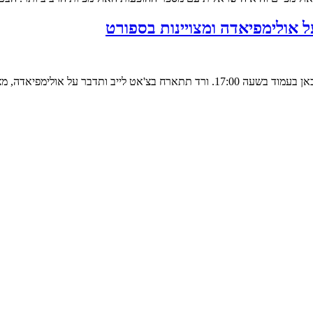
מאת: הוועד האולימפי בישראל השייטת האולימפית ורד בוסקילה תתארח כאן בעמוד בשעה 7:00