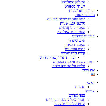
האולפן האולימפי
יושרה בספורט
החוויה האולימפית
מדע וחדשנות
כתב העת לנושאים מדעיים
סרטוני 120 שניות
מאמרים מקצועיים
הסטנדרט האולימפי
תוכניות ייחודיות
היום שאחרי
מאמנות המחר
יזמות וחדשנות
קורס דירקטוריות
נבחרת הדירקטוריות חדש
הטרדה מינית ומוגנות בספורט
תלונה על הטרדה מינית
צרו קשר
ראשי
חדשות
אודות
ענפי ספורט
חברי הנהלה ובעלי תפקידים
היחידה לספורט הישגי