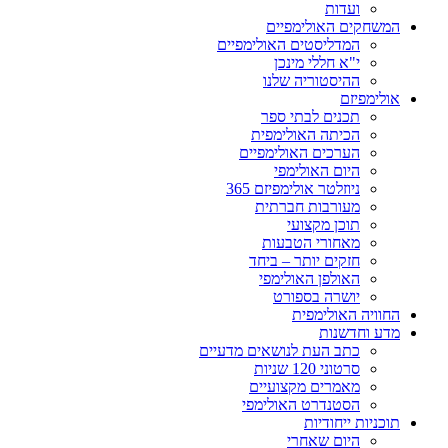
ועדות
המשחקים האולימפיים
המדליסטים האולימפיים
י"א חללי מינכן
ההיסטוריה שלנו
אולימפיזם
תכנים לבתי ספר
הכיתה האולימפית
הערכים האולימפיים
היום האולימפי
ניוזלטר אולימפיזם 365
מעורבות חברתית
תוכן מקצועי
מאחורי הטבעות
חזקים יותר – ביחד
האולפן האולימפי
יושרה בספורט
החוויה האולימפית
מדע וחדשנות
כתב העת לנושאים מדעיים
סרטוני 120 שניות
מאמרים מקצועיים
הסטנדרט האולימפי
תוכניות ייחודיות
היום שאחרי