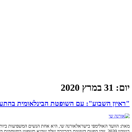
יום:
31 במרץ 2020
"ראיון השבוע": עם השופטת הבינלאומית בהתעמ
בטוקיו 2020. זוהי הפעם הששית בקריירה שלה שהיא תשפוט במשחקים האולימפיים והיא הישראלית עם מספר ההופעות האולימפיות הרב ביותר. הבכורה האולימפית שלה כשופטת אולימפית היתה בברצלונה 1992, […]