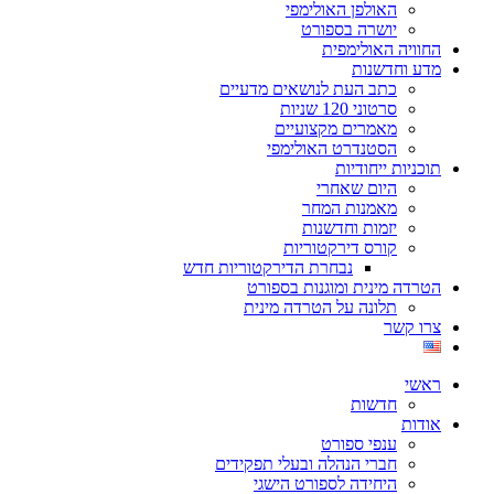
האולפן האולימפי
יושרה בספורט
החוויה האולימפית
מדע וחדשנות
כתב העת לנושאים מדעיים
סרטוני 120 שניות
מאמרים מקצועיים
הסטנדרט האולימפי
תוכניות ייחודיות
היום שאחרי
מאמנות המחר
יזמות וחדשנות
קורס דירקטוריות
נבחרת הדירקטוריות חדש
הטרדה מינית ומוגנות בספורט
תלונה על הטרדה מינית
צרו קשר
ראשי
חדשות
אודות
ענפי ספורט
חברי הנהלה ובעלי תפקידים
היחידה לספורט הישגי