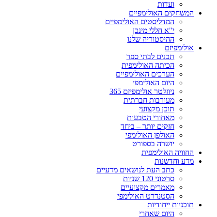
ועדות
המשחקים האולימפיים
המדליסטים האולימפיים
י"א חללי מינכן
ההיסטוריה שלנו
אולימפיזם
תכנים לבתי ספר
הכיתה האולימפית
הערכים האולימפיים
היום האולימפי
ניוזלטר אולימפיזם 365
מעורבות חברתית
תוכן מקצועי
מאחורי הטבעות
חזקים יותר – ביחד
האולפן האולימפי
יושרה בספורט
החוויה האולימפית
מדע וחדשנות
כתב העת לנושאים מדעיים
סרטוני 120 שניות
מאמרים מקצועיים
הסטנדרט האולימפי
תוכניות ייחודיות
היום שאחרי