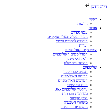
דילוג לתוכן
ראשי
חדשות
אודות
ענפי ספורט
חברי הנהלה ובעלי תפקידים
היחידה לספורט הישגי
ועדות
המשחקים האולימפיים
המדליסטים האולימפיים
י"א חללי מינכן
ההיסטוריה שלנו
אולימפיזם
תכנים לבתי ספר
הכיתה האולימפית
הערכים האולימפיים
היום האולימפי
ניוזלטר אולימפיזם 365
מעורבות חברתית
תוכן מקצועי
מאחורי הטבעות
חזקים יותר – ביחד