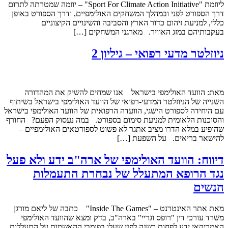
ליוזמת "Sport For Climate Action Initiative" – יוזמה שמטרתה לתרום
דרך הספורט לפני ובמהלך המשחקים האולימפיים, ודרך הספורט באופן
כללי, למניעת זיהום כדור הארץ והסביבה והשינויים הקיצוניים
בעקבותיהם במזג האוויר. מארגני המשחקים […]
ניוזלטר מדעי רפואי – גיליון 2
מאת: הוועד האולימפי בישראל אנו שמחים להשיק את המהדורה
השנייה של הניוזלטר המדעי-רפואי של הוועד האולימפי בישראל בשיתוף
עם היחידה לספורט הישגי, הוועדה הרפואית של הוועד האולימפי בישראל
והסוכנות הלאומית למניעת סימום בספורט. במה נעסוק הפעם? החורף
שהופיע במלא הדרו מציב אתגר לא פשוט לספורטאים האולימפיים –
להישאר בריאים. על השפעת […]
דיווח: הוועד האולימפי של ארה"ב ידע ולא פעל
נגד הרופא המתעלל של נבחרת התעמלות
הנשים
מאת אתר האינטרנט – "Inside The Games" כתבה של ליאם מורגן
משרד עורכי דין "רופס וגריי" בארה"ב, בדק ומצא שהוועד האולימפי
האמריקאי ידע לפחות כשנה לפני שעלו בפומבי ההאשמות על התעללות