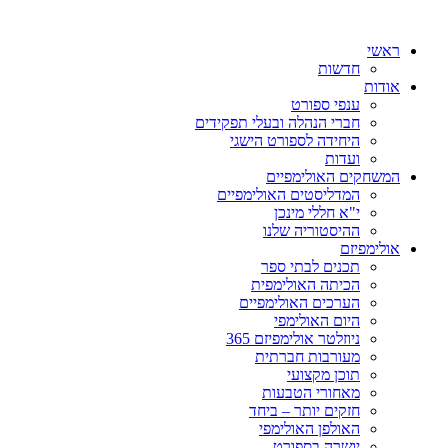
ראשי
חדשות
אודות
ענפי ספורט
חברי הנהלה ובעלי תפקידים
היחידה לספורט הישגי
ועדות
המשחקים האולימפיים
המדליסטים האולימפיים
י"א חללי מינכן
ההיסטוריה שלנו
אולימפיזם
תכנים לבתי ספר
הכיתה האולימפית
הערכים האולימפיים
היום האולימפי
ניוזלטר אולימפיזם 365
מעורבות חברתית
תוכן מקצועי
מאחורי הטבעות
חזקים יותר – ביחד
האולפן האולימפי
יושרה בספורט