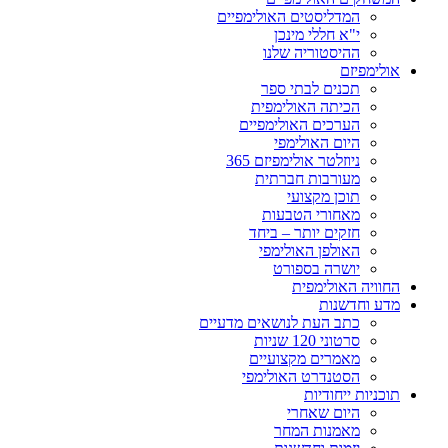
המדליסטים האולימפיים
י"א חללי מינכן
ההיסטוריה שלנו
אולימפיזם
תכנים לבתי ספר
הכיתה האולימפית
הערכים האולימפיים
היום האולימפי
ניוזלטר אולימפיזם 365
מעורבות חברתית
תוכן מקצועי
מאחורי הטבעות
חזקים יותר – ביחד
האולפן האולימפי
יושרה בספורט
החוויה האולימפית
מדע וחדשנות
כתב העת לנושאים מדעיים
סרטוני 120 שניות
מאמרים מקצועיים
הסטנדרט האולימפי
תוכניות ייחודיות
היום שאחרי
מאמנות המחר