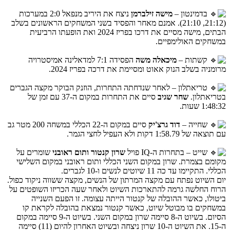
בדמינטון –
מישה זילברמן
ניצח את היריב מנפאל 2:0 במערכות
(21:12, 21:10). אמנם מאחר והפסיד בשני המשחקים הראשונים בשלב
הבתים, מישה מסיים את דרכו בפריז 2024 ואת הופעתו הרביעית
במשחקים האולימפיים.
קשתות –
מיכאלה משה
הפסידה 7:1 למדאלינה אמיסטרויה
מרומניה בשלב הנוק אאוט ומסיימת את דרכה בפריז 2024.
טריאתלון – לאחר שנדחתה התחרות, הוזנק הבוקר מקצה הגברים
בטריאתלון.
שחר שגיב
סיים את התחרות במקום ה-37 עם זמן של
1:48:32 שעות.
שחייה –
דוד גרצ'יק
סיים במקום ה-22 הכללי במשחה 200 מטר גב
עם תוצאה של 1:58.79 דקות ולא העפיל לחצי הגמר.
שייט – בתחרות ה-IQ פויל
שרון קנטור ותום ראובני
שומרים על
מקומם בצמרת. שרון במקום השני הכללי ותום ראובני במקום השלישי
הכללי. התקיימו עד כה 11 שיוטים לנשים ו-10 לגברים.
יום השיוט נפתח עם מקצה המרתון של הנשים, מקצה ששווה ניקוד כפול.
הרוח החלשה גרמה להתארכות השיוט ולאחר שעה הכריזו השופטים על
ביטולו, כאשר ההובלה של קנטור הייתה עצומה. זו הפעם השנייה
במשחקים בו מבוטל שיוט, כאשר קנטור נמצאת בהובלה לקראת קו
הסיום. בשיוט ה-8 סיימה שרון במקום השני. בשיוט ה-9 סיימה במקום
ה-15. את השיוט ה-10 שרון ניצחה ובשיוט האחרון להיום (11) סיימה