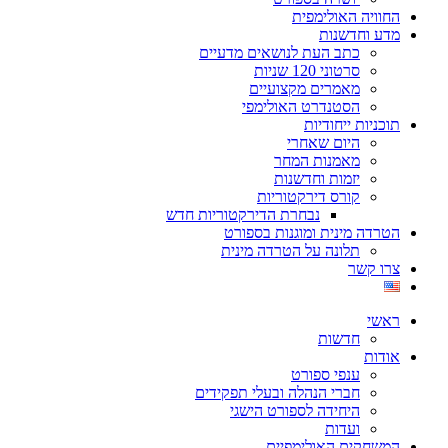
החוויה האולימפית
מדע וחדשנות
כתב העת לנושאים מדעיים
סרטוני 120 שניות
מאמרים מקצועיים
הסטנדרט האולימפי
תוכניות ייחודיות
היום שאחרי
מאמנות המחר
יזמות וחדשנות
קורס דירקטוריות
נבחרת הדירקטוריות חדש
הטרדה מינית ומוגנות בספורט
תלונה על הטרדה מינית
צרו קשר
ראשי
חדשות
אודות
ענפי ספורט
חברי הנהלה ובעלי תפקידים
היחידה לספורט הישגי
ועדות
המשחקים האולימפיים