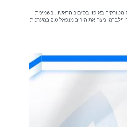
פריז 2024: ג׳ודו – מאיה גושן (70- ק״ג) גברה על יריבה מטורקיה באיפון בסיבוב הראשון. בשמינית
הגמר הפסידה למארי איב גאייה הצרפתייה וסיימה את דרכה בתחרות האישית בפריז 2024. בדמינטון – מישה זילברמן ניצח את היריב מנפאל 2:0 במערכות