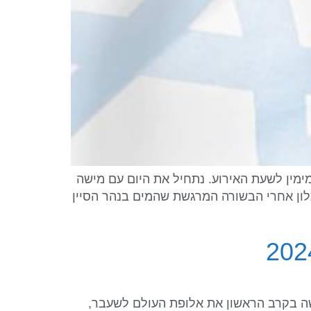
ישראל מימין לשעת האירוע. נתחיל את היום עם מישה
לון אחרי הבשורה המרגשת שהמים בנהר הסיין
שחקים האולימפיים פריז 2024: 30.7.24 הג׳ודאית גילי שריר (63- ק״ג), פגשה בקרב הראשון את אלופת העולם לשעבר,