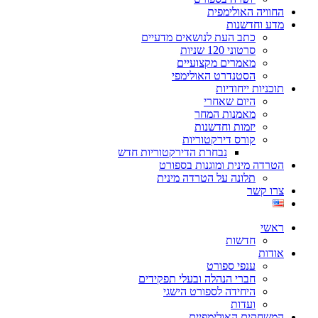
החוויה האולימפית
מדע וחדשנות
כתב העת לנושאים מדעיים
סרטוני 120 שניות
מאמרים מקצועיים
הסטנדרט האולימפי
תוכניות ייחודיות
היום שאחרי
מאמנות המחר
יזמות וחדשנות
קורס דירקטוריות
נבחרת הדירקטוריות חדש
הטרדה מינית ומוגנות בספורט
תלונה על הטרדה מינית
צרו קשר
ראשי
חדשות
אודות
ענפי ספורט
חברי הנהלה ובעלי תפקידים
היחידה לספורט הישגי
ועדות
המשחקים האולימפיים