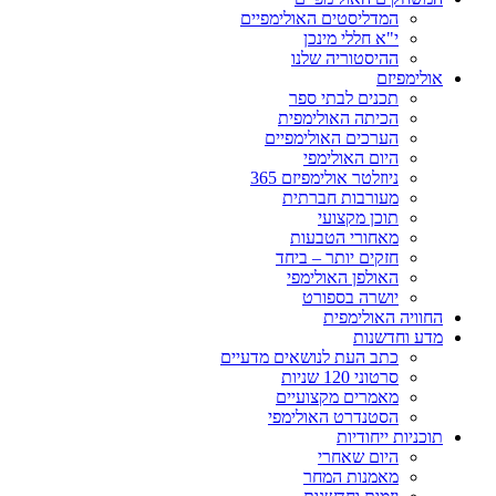
המדליסטים האולימפיים
י"א חללי מינכן
ההיסטוריה שלנו
אולימפיזם
תכנים לבתי ספר
הכיתה האולימפית
הערכים האולימפיים
היום האולימפי
ניוזלטר אולימפיזם 365
מעורבות חברתית
תוכן מקצועי
מאחורי הטבעות
חזקים יותר – ביחד
האולפן האולימפי
יושרה בספורט
החוויה האולימפית
מדע וחדשנות
כתב העת לנושאים מדעיים
סרטוני 120 שניות
מאמרים מקצועיים
הסטנדרט האולימפי
תוכניות ייחודיות
היום שאחרי
מאמנות המחר