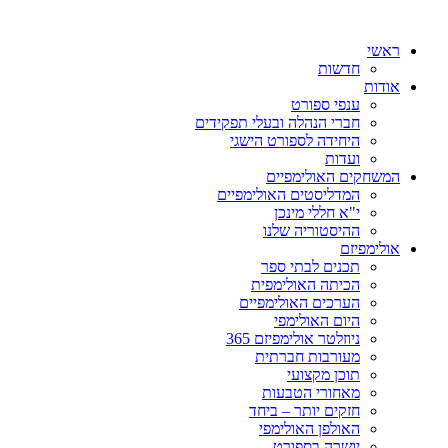
ראשי
חדשות
אודות
ענפי ספורט
חברי הנהלה ובעלי תפקידים
היחידה לספורט הישגי
ועדות
המשחקים האולימפיים
המדליסטים האולימפיים
י"א חללי מינכן
ההיסטוריה שלנו
אולימפיזם
תכנים לבתי ספר
הכיתה האולימפית
הערכים האולימפיים
היום האולימפי
ניוזלטר אולימפיזם 365
מעורבות חברתית
תוכן מקצועי
מאחורי הטבעות
חזקים יותר – ביחד
האולפן האולימפי
יושרה בספורט