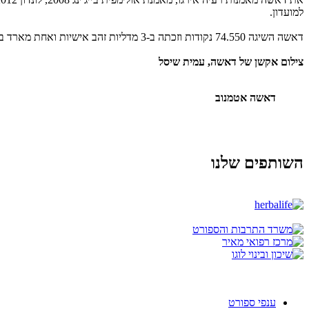
למועדון.
דאשה השיגה 74.550 נקודות וזכתה ב-3 מדליות זהב אישיות ואחת מארד בתרגילים האישיים. סגנית האלופה היא נגה בלוך (מכבי עתידים השרון) עם 71.900 נקודות ובמקום השלישי עדי כץ (מכבי ת"א) עם 70.850 נקודות.
צילום אקשן של דאשה, עמית שיסל
דאשה אטמנוב
השותפים שלנו
ענפי ספורט