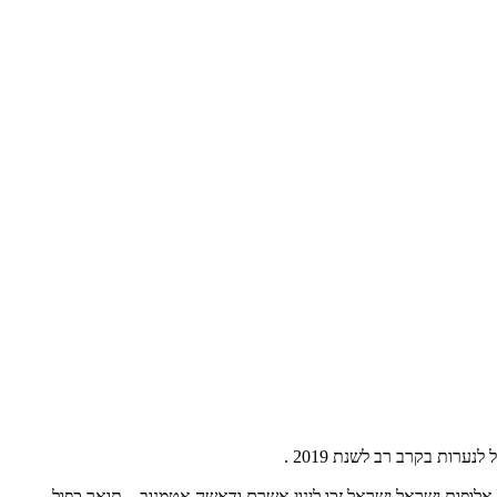
ות בקרב רב לשנת 2019 .
 קופילנקו. צוות האימון הזה מאושר שכן בתואר אלופות ישראל ישראל זכו לינוי אשרם ודאשה אטמנוב – תואר כפול