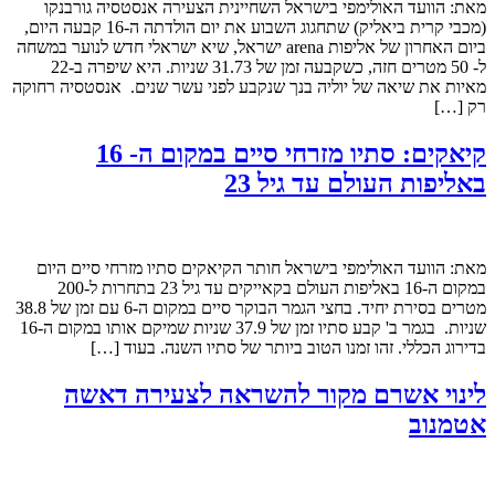
מאת: הוועד האולימפי בישראל השחיינית הצעירה אנסטסיה גורבנקו
(מכבי קרית ביאליק) שתחגוג השבוע את יום הולדתה ה-16 קבעה היום,
ביום האחרון של אליפות arena ישראל, שיא ישראלי חדש לנוער במשחה
ל- 50 מטרים חזה, כשקבעה זמן של 31.73 שניות. היא שיפרה ב-22
מאיות את שיאה של יוליה בנך שנקבע לפני עשר שנים. אנסטסיה רחוקה
רק […]
קיאקים: סתיו מזרחי סיים במקום ה- 16
באליפות העולם עד גיל 23
מאת: הוועד האולימפי בישראל חותר הקיאקים סתיו מזרחי סיים היום
במקום ה-16 באליפות העולם בקאייקים עד גיל 23 בתחרות ל-200
מטרים בסירת יחיד. בחצי הגמר הבוקר סיים במקום ה-6 עם זמן של 38.8
שניות. בגמר ב' קבע סתיו זמן של 37.9 שניות שמיקם אותו במקום ה-16
בדירוג הכללי. זהו זמנו הטוב ביותר של סתיו השנה. בעוד […]
לינוי אשרם מקור להשראה לצעירה דאשה
אטמנוב