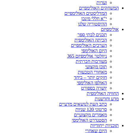
ועדות
המשחקים האולימפיים
המדליסטים האולימפיים
י"א חללי מינכן
ההיסטוריה שלנו
אולימפיזם
תכנים לבתי ספר
הכיתה האולימפית
הערכים האולימפיים
היום האולימפי
ניוזלטר אולימפיזם 365
מעורבות חברתית
תוכן מקצועי
מאחורי הטבעות
חזקים יותר – ביחד
האולפן האולימפי
יושרה בספורט
החוויה האולימפית
מדע וחדשנות
כתב העת לנושאים מדעיים
סרטוני 120 שניות
מאמרים מקצועיים
הסטנדרט האולימפי
תוכניות ייחודיות
היום שאחרי