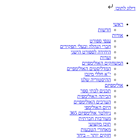
דילוג לתוכן
ראשי
חדשות
אודות
ענפי ספורט
חברי הנהלה ובעלי תפקידים
היחידה לספורט הישגי
ועדות
המשחקים האולימפיים
המדליסטים האולימפיים
י"א חללי מינכן
ההיסטוריה שלנו
אולימפיזם
תכנים לבתי ספר
הכיתה האולימפית
הערכים האולימפיים
היום האולימפי
ניוזלטר אולימפיזם 365
מעורבות חברתית
תוכן מקצועי
מאחורי הטבעות
חזקים יותר – ביחד