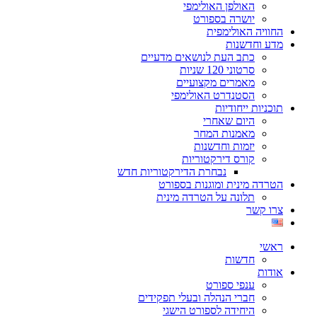
האולפן האולימפי
יושרה בספורט
החוויה האולימפית
מדע וחדשנות
כתב העת לנושאים מדעיים
סרטוני 120 שניות
מאמרים מקצועיים
הסטנדרט האולימפי
תוכניות ייחודיות
היום שאחרי
מאמנות המחר
יזמות וחדשנות
קורס דירקטוריות
נבחרת הדירקטוריות חדש
הטרדה מינית ומוגנות בספורט
תלונה על הטרדה מינית
צרו קשר
ראשי
חדשות
אודות
ענפי ספורט
חברי הנהלה ובעלי תפקידים
היחידה לספורט הישגי