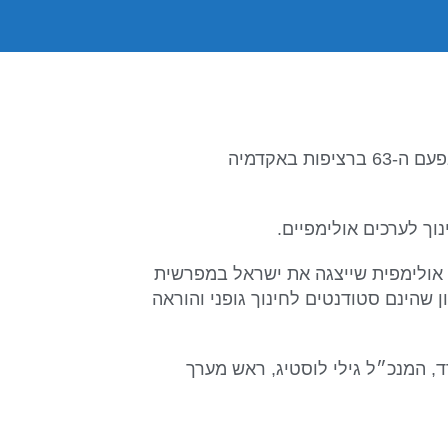
הכנס השנתי לשגרירים אולימפיים צעירים יפתח ב-11 ביוני בפעם ה-63 ברציפות באקדמיה
וך לערכים אולימפיים.
ת אולימפית שייצגה את ישראל במפרשית
ריו 2016, פז רון ועומר עציון שהינם סטודנטים לחינוך גופני והוראה
, המנכ״ל גילי לוסטיג, ראש מערך