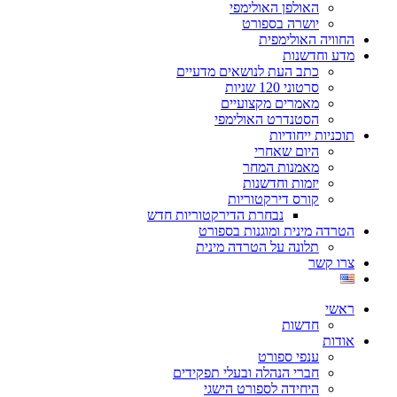
האולפן האולימפי
יושרה בספורט
החוויה האולימפית
מדע וחדשנות
כתב העת לנושאים מדעיים
סרטוני 120 שניות
מאמרים מקצועיים
הסטנדרט האולימפי
תוכניות ייחודיות
היום שאחרי
מאמנות המחר
יזמות וחדשנות
קורס דירקטוריות
נבחרת הדירקטוריות חדש
הטרדה מינית ומוגנות בספורט
תלונה על הטרדה מינית
צרו קשר
ראשי
חדשות
אודות
ענפי ספורט
חברי הנהלה ובעלי תפקידים
היחידה לספורט הישגי