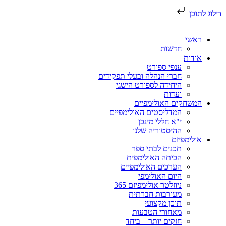
דילוג לתוכן
ראשי
חדשות
אודות
ענפי ספורט
חברי הנהלה ובעלי תפקידים
היחידה לספורט הישגי
ועדות
המשחקים האולימפיים
המדליסטים האולימפיים
י"א חללי מינכן
ההיסטוריה שלנו
אולימפיזם
תכנים לבתי ספר
הכיתה האולימפית
הערכים האולימפיים
היום האולימפי
ניוזלטר אולימפיזם 365
מעורבות חברתית
תוכן מקצועי
מאחורי הטבעות
חזקים יותר – ביחד