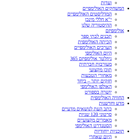
ועדות
המשחקים האולימפיים
המדליסטים האולימפיים
י"א חללי מינכן
ההיסטוריה שלנו
אולימפיזם
תכנים לבתי ספר
הכיתה האולימפית
הערכים האולימפיים
היום האולימפי
ניוזלטר אולימפיזם 365
מעורבות חברתית
תוכן מקצועי
מאחורי הטבעות
חזקים יותר – ביחד
האולפן האולימפי
יושרה בספורט
החוויה האולימפית
מדע וחדשנות
כתב העת לנושאים מדעיים
סרטוני 120 שניות
מאמרים מקצועיים
הסטנדרט האולימפי
תוכניות ייחודיות
היום שאחרי