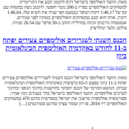
מאת: הוועד האולימפי בישראל דניס לוקטב קבע את הקריטריון
למשחקים האולימפיים בפריז ב-200 מטר חופשי. לוקטב ניצח במשחה עם
זמן של 1:46.17 דקות ושיפר בכמעט חצי שניה את השיא שלו, 1:46.64
דקות, אותו הוא קבע במשחקים האולימפיים בטוקיו לפני שנתיים.
אנסטסיה גורבנקו זכתה במדליית הזהב ב-50 פרפר עם 26.54 שניות.
צילום: גלעד קוולרציק
הכנס השנתי לשגרירים אולימפיים צעירים יפתח
ב-11 לחודש באקדמיה האולימפית הבינלאומית
ביוון
מאת: הוועד האולימפי בישראל הכנס השנתי לשגרירים אולימפיים צעירים
יפתח ב-11 ביוני בפעם ה-63 ברציפות באקדמיה האולימפית הבינלאומית
שביוון. הנושא המרכזי של הכנס יתמקד בחדשנות בחינוך הגופני ובחינוך
לערכים אולימפיים. הוועד האולימפי בישראל בחר בנציגים נינה אמיר,
ספורטאית אולימפית שייצגה את ישראל במפרשית מדגם 470 במשחקים
האולימפיים ריו 2016, פז רון ועומר עציון שהינם סטודנטים […]