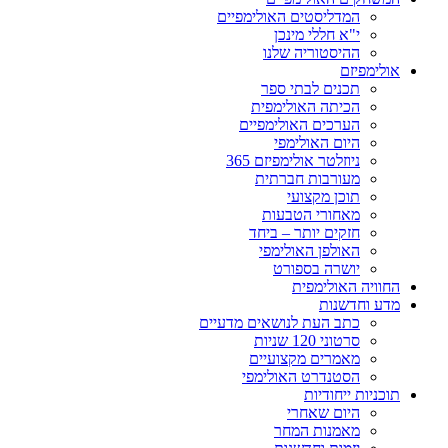
המדליסטים האולימפיים
י"א חללי מינכן
ההיסטוריה שלנו
אולימפיזם
תכנים לבתי ספר
הכיתה האולימפית
הערכים האולימפיים
היום האולימפי
ניוזלטר אולימפיזם 365
מעורבות חברתית
תוכן מקצועי
מאחורי הטבעות
חזקים יותר – ביחד
האולפן האולימפי
יושרה בספורט
החוויה האולימפית
מדע וחדשנות
כתב העת לנושאים מדעיים
סרטוני 120 שניות
מאמרים מקצועיים
הסטנדרט האולימפי
תוכניות ייחודיות
היום שאחרי
מאמנות המחר