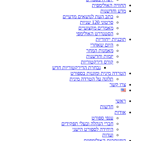
החוויה האולימפית
מדע וחדשנות
כתב העת לנושאים מדעיים
סרטוני 120 שניות
מאמרים מקצועיים
הסטנדרט האולימפי
תוכניות ייחודיות
היום שאחרי
מאמנות המחר
יזמות וחדשנות
קורס דירקטוריות
נבחרת הדירקטוריות חדש
הטרדה מינית ומוגנות בספורט
תלונה על הטרדה מינית
צרו קשר
ראשי
חדשות
אודות
ענפי ספורט
חברי הנהלה ובעלי תפקידים
היחידה לספורט הישגי
ועדות
המשחקים האולימפיים