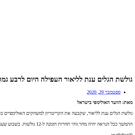
גולשת הגלים ענת לליאור העפילה היום לרבע גמר תחרות ה-  CUP
ספטמבר 29, 2020
מאת: הוועד האולימפי בישראל
גולשת הגלים ענת לליאור, שקבעה את הקריטריון למשחקים האולימפיים בטוקיו, העפילה היום לרבע גמר תח
ההמשך ככל הנראה יהיה מחר.זוהי תחרות הזמנה ל-12 גולשות. בשבוע שעבר בתחרות הראשונה אחרי חצי שנה ללא תחרויות סיימה ענת במקום החמישי.
@anatlelior