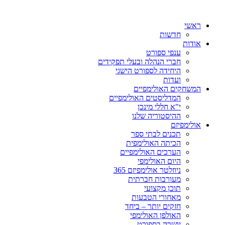
ראשי
חדשות
אודות
ענפי ספורט
חברי הנהלה ובעלי תפקידים
היחידה לספורט הישגי
ועדות
המשחקים האולימפיים
המדליסטים האולימפיים
י"א חללי מינכן
ההיסטוריה שלנו
אולימפיזם
תכנים לבתי ספר
הכיתה האולימפית
הערכים האולימפיים
היום האולימפי
ניוזלטר אולימפיזם 365
מעורבות חברתית
תוכן מקצועי
מאחורי הטבעות
חזקים יותר – ביחד
האולפן האולימפי
יושרה בספורט