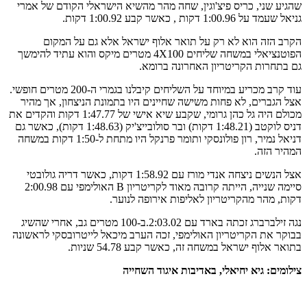
שהגיע שני, כריס פיצ'וגין, שחה מהר מהשיא הישראלי הקודם של אמרי
גניאל שעמד על 1:00.96 דקות , כאשר קבע 1:00.92 דקות.
הקרב הזה הוא לא רק על תואר אלוף ישראל אלא גם על המקום
הפוטנציאלי במשחה שליחים 4X100 מטרים מיקס והוא עתיד להימשך
גם בתחרות הקריטריון האחרונה ברומא.
עוד קרב מכריע במיוחד על השליחים קיבלנו בגמרי ה-200 מטרים חופשי.
אצל הגברים, לא פחות משישה שחיינים היו בתמונת הניצחון, אך מהיר
מכולם היה גל כהן גרומי, שקבע שיא אישי של 1:47.77 דקות והקדים את
דניס לוקטב (1:48.21 דקות) ובר סולובייצ'יק (1:48.63 דקות), כאשר גם
דניאל נמיר, רון פולונסקי ותומר פרנקל היו מתחת ל-1:50 דקות במשחה
המהיר הזה.
אצל הנשים ניצחה אנדי מורז עם 1:58.92 דקות, כאשר דריה גולובטי
סיימה שנייה, הייתה קרובה מאוד לקריטריון B האולימפי עם 2:00.98
דקות, מהר מהקריטריון לאליפות אירופה לנוער.
נגה זילברברג זכתה בארד עם 2:03.02.ב-100 מטרים גב, אחרי שהשיג
בבוקר את הקריטריון האולימפי, זכה הערב מיכאל לייטרובסקי לראשונה
בתואר אלוף ישראל במשחה זה, כאשר קבע 54.78 שניות.
צילומים: גיא יחיאלי, באדיבות איגוד השחייה