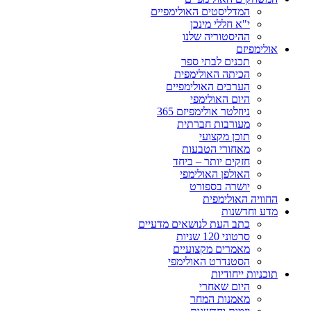
המדליסטים האולימפיים
י"א חללי מינכן
ההיסטוריה שלנו
אולימפיזם
תכנים לבתי ספר
הכיתה האולימפית
הערכים האולימפיים
היום האולימפי
ניוזלטר אולימפיזם 365
מעורבות חברתית
תוכן מקצועי
מאחורי הטבעות
חזקים יותר – ביחד
האולפן האולימפי
יושרה בספורט
החוויה האולימפית
מדע וחדשנות
כתב העת לנושאים מדעיים
סרטוני 120 שניות
מאמרים מקצועיים
הסטנדרט האולימפי
תוכניות ייחודיות
היום שאחרי
מאמנות המחר