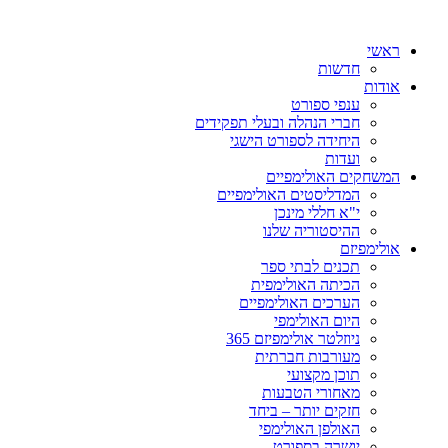
ראשי
חדשות
אודות
ענפי ספורט
חברי הנהלה ובעלי תפקידים
היחידה לספורט הישגי
ועדות
המשחקים האולימפיים
המדליסטים האולימפיים
י"א חללי מינכן
ההיסטוריה שלנו
אולימפיזם
תכנים לבתי ספר
הכיתה האולימפית
הערכים האולימפיים
היום האולימפי
ניוזלטר אולימפיזם 365
מעורבות חברתית
תוכן מקצועי
מאחורי הטבעות
חזקים יותר – ביחד
האולפן האולימפי
יושרה בספורט