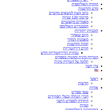
החוויה האולימפית
מדע וחדשנות
כתב העת לנושאים מדעיים
סרטוני 120 שניות
מאמרים מקצועיים
הסטנדרט האולימפי
תוכניות ייחודיות
היום שאחרי
מאמנות המחר
יזמות וחדשנות
קורס דירקטוריות
נבחרת הדירקטוריות חדש
הטרדה מינית ומוגנות בספורט
תלונה על הטרדה מינית
צרו קשר
ראשי
חדשות
אודות
ענפי ספורט
חברי הנהלה ובעלי תפקידים
היחידה לספורט הישגי
ועדות
המשחקים האולימפיים