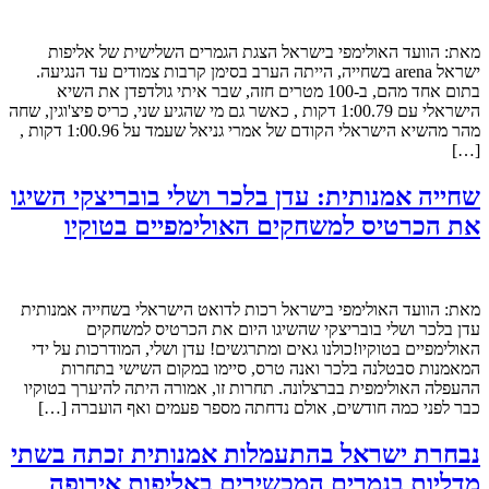
מאת: הוועד האולימפי בישראל הצגת הגמרים השלישית של אליפות
ישראל arena בשחייה, הייתה הערב בסימן קרבות צמודים עד הנגיעה.
בתום אחד מהם, ב-100 מטרים חזה, שבר איתי גולדפדן את השיא
הישראלי עם 1:00.79 דקות , כאשר גם מי שהגיע שני, כריס פיצ'וגין, שחה
מהר מהשיא הישראלי הקודם של אמרי גניאל שעמד על 1:00.96 דקות ,
[…]
שחייה אמנותית: עדן בלכר ושלי בובריצקי השיגו
את הכרטיס למשחקים האולימפיים בטוקיו
מאת: הוועד האולימפי בישראל רכות לדואט הישראלי בשחייה אמנותית
עדן בלכר ושלי בובריצקי שהשיגו היום את הכרטיס למשחקים
האולימפיים בטוקיו!כולנו גאים ומתרגשים! עדן ושלי, המודרכות על ידי
המאמנות סבטלנה בלכר ואנה טרס, סיימו במקום השישי בתחרות
ההעפלה האולימפית בברצלונה. תחרות זו, אמורה היתה להיערך בטוקיו
כבר לפני כמה חודשים, אולם נדחתה מספר פעמים ואף הועברה […]
נבחרת ישראל בהתעמלות אמנותית זכתה בשתי
מדליות בגמרים המכשירים באליפות אירופה