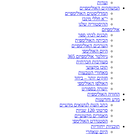
ועדות
המשחקים האולימפיים
המדליסטים האולימפיים
י"א חללי מינכן
ההיסטוריה שלנו
אולימפיזם
תכנים לבתי ספר
הכיתה האולימפית
הערכים האולימפיים
היום האולימפי
ניוזלטר אולימפיזם 365
מעורבות חברתית
תוכן מקצועי
מאחורי הטבעות
חזקים יותר – ביחד
האולפן האולימפי
יושרה בספורט
החוויה האולימפית
מדע וחדשנות
כתב העת לנושאים מדעיים
סרטוני 120 שניות
מאמרים מקצועיים
הסטנדרט האולימפי
תוכניות ייחודיות
היום שאחרי