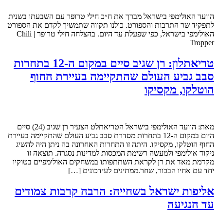
הוועד האולימפי בישראל מברך את ח״כ חילי טרופר עם השבעתו בשנית
לתפקיד שר התרבות והספורט. כולנו תקווה שתמשיך לקדם את הספורט
האולימפי בישראל, כפי שפעלת עד היום. בהצלחה חילי טרופר | Chili
Tropper
טריאתלון: רן שגיב סיים במקום ה-12 בתחרות
סבב גביע העולם שהתקיימה בעיירת החוף
הוטלקו, מקסיקו
מאת: הוועד האולימפי בישראל הטריאתלט הצעיר רן שגיב (24) סיים
היום במקום ה-12 בתחרות מסדרת סבב גביע העולם שהתקיימה בעיירת
החוף הוטלקו, מקסיקו. היתה זו התחרות האחרונה בה ניתן היה להשיג
ניקוד אולימפי ולמעשה רשימת המכסות למדינות נסגרה. תוצאה זו
מקדמת מאד את רן לקראת השתתפותו במשחקים האולימפיים בטוקיו
יחד עם אחיו הבכור, שחר.ממתינים לעידכונים […]
אליפות ישראל בשחייה: הרבה קרבות צמודים
עד הנגיעה