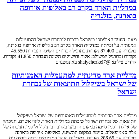
במדליית הארד בקרב רב באליפות אירופה
בוארנה, בולגריה
מאת: הוועד האולימפי בישראל ברכות לנבחרת ישראל בהתעמלות
אמנותית על זכייתה במדליית הארד בקרב רב באליפות אירופה בוארנה,
בולגריה עם 87.400 נקודות.בתרגיל הכדורים השיגה הנבחרת 45.550
נקודות ובתרגיל המשולב: אלות וחישוקים השיגה הנבחרת 41.850 נקודות.
קרדיט צילום: @shaiyehezkel7 באינסטגרם
מדליית ארד מדינתית למתעמלות האמנותיות
של ישראל בשיקלול התוצאות של נבחרת
ישראל
מדליית ארד מדינתית למתעמלות האמנותיות של ישראל בשיקלול
התוצאות של נבחרת ישראל שזכתה במדליית הארד. לינוי אשרם, חניכתה
של איילת זוסמן סיימה במקום הרביעי בקרב רב. ניקול זליקמן, חניכתה של
אלה סאמופאלוב, סיימה במקום התשיעי, באליפות אירופה בוארנה
בולגריה עם 286.65 נקודות. במדליית הזהב המדינתית זכתה רוסיה עם