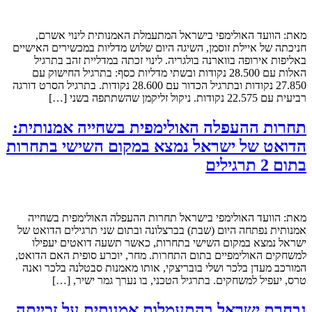
מאת: הוועד האולימפי בישראל המתעמלת האמנותית לינוי אשרם,
חניכתה של איילת זוסמן, השיגה היום שלוש מדליות במכשירים האישיים
באליפות אירופה בווארנה בולגריה. לינוי זכתה במדליית זהב בתרגיל
האלות עם 28.500 נקודות ובשתי מדליות כסף: בתרגיל החישוק עם
27.850 נקודות ובתרגיל הכדור עם 28.600 נקודות. בתרגיל הסרט דורגה
רביעית עם 22.575 נקודות. ניקול זליקמן שהשתתפה בשני […]
תחרות ההעפלה האולימפית בשחייה אמנותית:
הדואט של ישראל נמצא במקום השישי בתחרות
בתום 2 תרגילים
מאת: הוועד האולימפי בישראל תחרות ההעפלה האולימפית בשחייה
אמנותית נפתחה היום (שבת) בברצלונה ובתום שני תרגילים הדואט של
ישראל נמצא במקום השישי בתחרות, כאשר תשעה דואטים יעפילו
למשחקים האולימפיים בתום התחרות. מחר, יוכרע סופית האם הדואט,
המורכב מעדן בלכר ושלי בובריצקי, אותו מאמנות סבטלנה בלכר ואנה
טרס, יעפיל למשחקים. בתרגיל הטכני, בו נערך גמר ישיר, […]
נבחרת ישראל בהתעמלות אמנותית על זכייתה