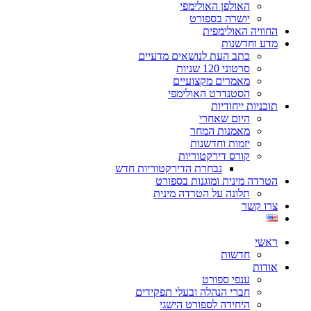
האולפן האולימפי
יושרה בספורט
החוויה האולימפית
מדע וחדשנות
כתב העת לנושאים מדעיים
סרטוני 120 שניות
מאמרים מקצועיים
הסטנדרט האולימפי
תוכניות ייחודיות
היום שאחרי
מאמנות המחר
יזמות וחדשנות
קורס דירקטוריות
נבחרת הדירקטוריות חדש
הטרדה מינית ומוגנות בספורט
תלונה על הטרדה מינית
צרו קשר
ראשי
חדשות
אודות
ענפי ספורט
חברי הנהלה ובעלי תפקידים
היחידה לספורט הישגי