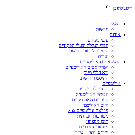
דילוג לתוכן
ראשי
חדשות
אודות
ענפי ספורט
חברי הנהלה ובעלי תפקידים
היחידה לספורט הישגי
ועדות
המשחקים האולימפיים
המדליסטים האולימפיים
י"א חללי מינכן
ההיסטוריה שלנו
אולימפיזם
תכנים לבתי ספר
הכיתה האולימפית
הערכים האולימפיים
היום האולימפי
ניוזלטר אולימפיזם 365
מעורבות חברתית
תוכן מקצועי
מאחורי הטבעות
חזקים יותר – ביחד