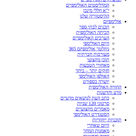
המדליסטים האולימפיים
י"א חללי מינכן
ההיסטוריה שלנו
אולימפיזם
תכנים לבתי ספר
הכיתה האולימפית
הערכים האולימפיים
היום האולימפי
ניוזלטר אולימפיזם 365
מעורבות חברתית
תוכן מקצועי
מאחורי הטבעות
חזקים יותר – ביחד
האולפן האולימפי
יושרה בספורט
החוויה האולימפית
מדע וחדשנות
כתב העת לנושאים מדעיים
סרטוני 120 שניות
מאמרים מקצועיים
הסטנדרט האולימפי
תוכניות ייחודיות
היום שאחרי
מאמנות המחר