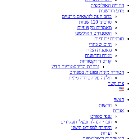
החוויה האולימפית
מדע וחדשנות
כתב העת לנושאים מדעיים
סרטוני 120 שניות
מאמרים מקצועיים
הסטנדרט האולימפי
תוכניות ייחודיות
היום שאחרי
מאמנות המחר
יזמות וחדשנות
קורס דירקטוריות
נבחרת הדירקטוריות חדש
הטרדה מינית ומוגנות בספורט
תלונה על הטרדה מינית
צרו קשר
ראשי
חדשות
אודות
ענפי ספורט
חברי הנהלה ובעלי תפקידים
היחידה לספורט הישגי
ועדות
המשחקים האולימפיים