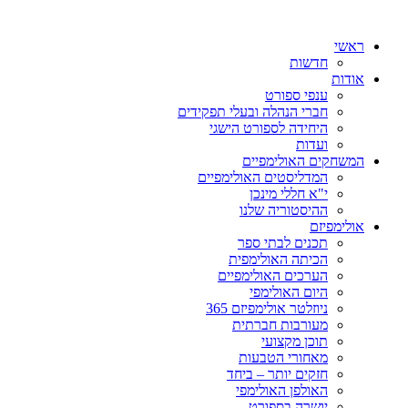
ראשי
חדשות
אודות
ענפי ספורט
חברי הנהלה ובעלי תפקידים
היחידה לספורט הישגי
ועדות
המשחקים האולימפיים
המדליסטים האולימפיים
י"א חללי מינכן
ההיסטוריה שלנו
אולימפיזם
תכנים לבתי ספר
הכיתה האולימפית
הערכים האולימפיים
היום האולימפי
ניוזלטר אולימפיזם 365
מעורבות חברתית
תוכן מקצועי
מאחורי הטבעות
חזקים יותר – ביחד
האולפן האולימפי
יושרה בספורט