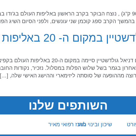
מאת: הוועד האולימפי בישראל לי קוכמן (עד 90 ק"ג) , נוצח הבוקר בקרב הראשון באליפו
בהמשך הקרב ספג קוכמן שני עונשים, ולפני הסיום השיג הפולני
קום ה- 20 באליפות העולם
אחרון בגמר בשל שלוש הפלות במסלול. נזכיר, נקודות החו
וצה מההופעה של סוסתה ליזימארי וההישג האישי שלה, […]
השותפים שלנו