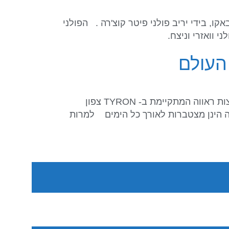
ת העולם בג'ודו בבאקו, בידי יריב פולני פיטר קוצ'רה . הפולני
 וואזרי וניצח.
מאת: הוועד האולימפי בישראל רוכבת הסוסים דניאל גולדשטיין סיימה במקום ה-20 באליפות העולם בקפיצות ראווה המתקיימת ב- TYRON צפון
בה הינן מצטברות לאורך כל הימים למרות