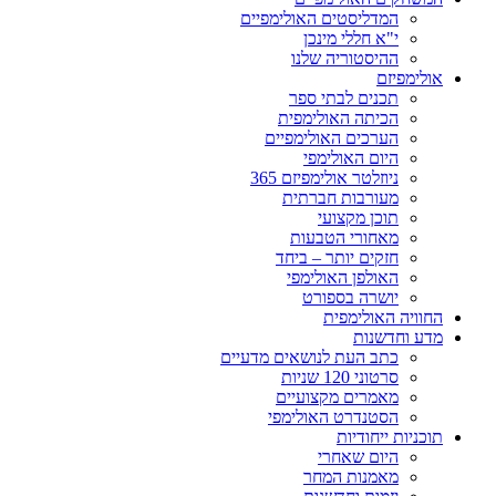
המדליסטים האולימפיים
י"א חללי מינכן
ההיסטוריה שלנו
אולימפיזם
תכנים לבתי ספר
הכיתה האולימפית
הערכים האולימפיים
היום האולימפי
ניוזלטר אולימפיזם 365
מעורבות חברתית
תוכן מקצועי
מאחורי הטבעות
חזקים יותר – ביחד
האולפן האולימפי
יושרה בספורט
החוויה האולימפית
מדע וחדשנות
כתב העת לנושאים מדעיים
סרטוני 120 שניות
מאמרים מקצועיים
הסטנדרט האולימפי
תוכניות ייחודיות
היום שאחרי
מאמנות המחר