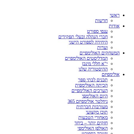
ראשי
חדשות
אודות
ענפי ספורט
חברי הנהלה ובעלי תפקידים
היחידה לספורט הישגי
ועדות
המשחקים האולימפיים
המדליסטים האולימפיים
י"א חללי מינכן
ההיסטוריה שלנו
אולימפיזם
תכנים לבתי ספר
הכיתה האולימפית
הערכים האולימפיים
היום האולימפי
ניוזלטר אולימפיזם 365
מעורבות חברתית
תוכן מקצועי
מאחורי הטבעות
חזקים יותר – ביחד
האולפן האולימפי
יושרה בספורט