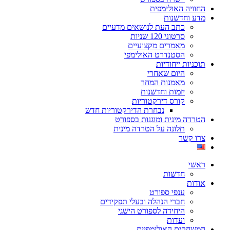
החוויה האולימפית
מדע וחדשנות
כתב העת לנושאים מדעיים
סרטוני 120 שניות
מאמרים מקצועיים
הסטנדרט האולימפי
תוכניות ייחודיות
היום שאחרי
מאמנות המחר
יזמות וחדשנות
קורס דירקטוריות
נבחרת הדירקטוריות חדש
הטרדה מינית ומוגנות בספורט
תלונה על הטרדה מינית
צרו קשר
ראשי
חדשות
אודות
ענפי ספורט
חברי הנהלה ובעלי תפקידים
היחידה לספורט הישגי
ועדות
המשחקים האולימפיים