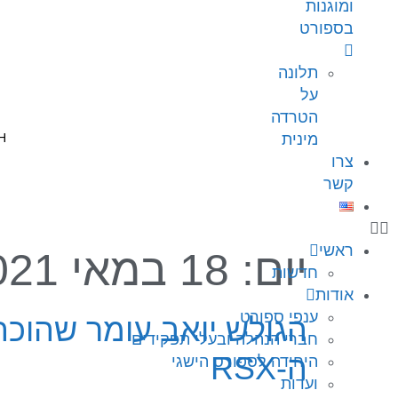
ומוגנות
בספורט
תלונה
על
הטרדה
מינית
צרו
קשר
ראשי
יום:
18 במאי 2021
חדשות
אודות
ענפי ספורט
הגולש יואב עומר שהוכת
חברי הנהלה ובעלי תפקידים
ה-RSX
היחידה לספורט הישגי
ועדות