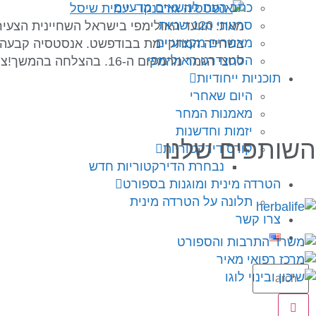
כתב העת לנושאים מדעיים
סרטוני 120 שניות
מאמרים מקצועיים
הסטנדרט האולימפי
לחצי הגמר מהמקום ה-16. בהצלחה בהמשך!צילום:עמית שיסל
תוכניות ייחודיות
היום שאחרי
מאמנות המחר
יזמות וחדשנות
השותפים שלנו
קורס דירקטוריות
נבחרת הדירקטוריות חדש
הטרדה מינית ומוגנות בספורט
תלונה על הטרדה מינית
צרו קשר