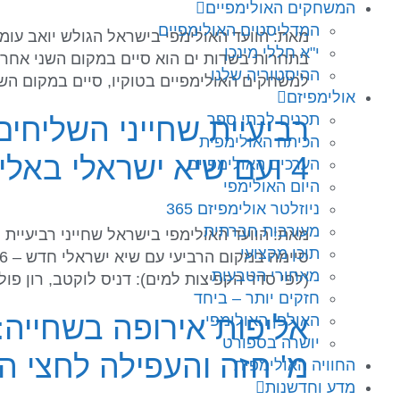
המשחקים האולימפיים
המדליסטים האולימפיים
י"א חללי מינכן
בתחרות בשדות ים הוא סיים במקום השני אחרי 
ההיסטוריה שלנו
למשחקים האולימפיים בטוקיו, סיים במקום השלי
אולימפיזם
תכנים לבתי ספר
הכיתה האולימפית
4 ועם שיא ישראלי באליפות אירופה
הערכים האולימפיים
היום האולימפי
ניוזלטר אולימפיזם 365
מעורבות חברתית
תוכן מקצועי
מאחורי הטבעות
(לפי סדר הקפיצות למים): דניס לוקטב, רון פול
חזקים יותר – ביחד
האולפן האולימפי
יושרה בספורט
מ' חזה והעפילה לחצי ה
החוויה האולימפית
מדע וחדשנות