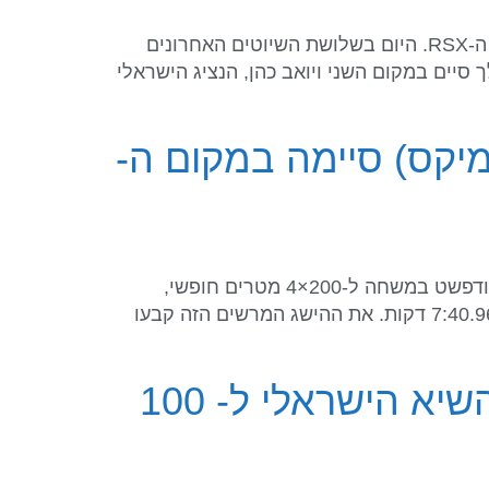
מאת: הוועד האולימפי בישראל הגולש יואב עומר שהוכתר היום, בפעם השנייה ברציפות לאלוף ישראל בדגם ה-RSX. היום בשלושת השיוטים האחרונים
סיים במקום השני ויואב כהן, הנציג הישראלי
של ישראל 200×4 מ' חופשי (מיקס) סיימה במקום ה-
מאת: הוועד האולימפי בישראל שחייני רביעיית השליחים של ישראל שהופיעה היום בגמר אליפות אירופה בבודפשט במשחה ל-200×4 מטרים חופשי,
סיימה במקום הרביעי עם שיא ישראלי חדש – 7:32.96 דקות. זהו שיפור של יותר מ-7 שניות מהשיא הקודם- 7:40.96 דקות. את ההישג המרשים הזה קבעו
אליפות אירופה בשחייה: אנסטסיה גורבנקו שברה את השיא הישראלי ל- 100