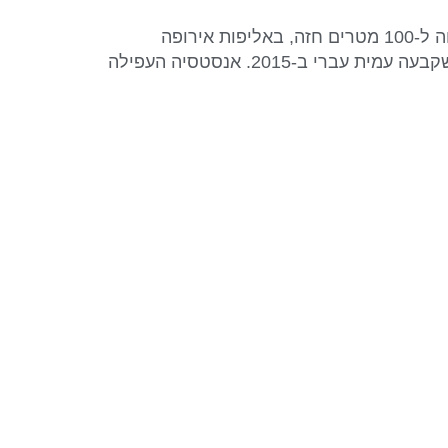
מאת: הוועד האולימפי בישראל השחיינית הצעירה אנסטסיה גורבנקו שברה הבוקר את השיא הישראלי במשחה ל-100 מטרים חזה, באליפות אירופה
בשחייה המתקיימת בבודפשט. אנסטסיה קבעה זמן של 1:07.67 דקות, שיפור של 7 המאיות לשיא הישראלי שקבעה עמית עברי ב-2015. אנסטסיה העפילה