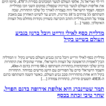
רוי לוי ואריאל גל, אלופי העולם לנוער המכהנים בסירת ה־470, סיימו היום
את אליפות העולם לנוער בגדיניה שבפולין במקום השני וזכו במדליית
הכסף. הצמד הישראלי היה בצמרת לאורך כל שלבי התחרות, שבה
השתתפו 55 צוותים מ־18 מדינות, והגיע עד לשיוט האחרון עם מאבק
צמוד על הזהב.מדליית הזהב הוכרעה בשוויון נקודות מוחלט מול הצוות
האיטלקי, בפער […]
מדליית כסף לאילי וורייט ויובל ברנון בגביע
העולם בשייט בקיל
מדליית כסף לאילי וורייט ויובל ברנון בגביע העולם בשייט בקיל זו המדליה
הבין־לאומית הראשונה של הצוות הישראלי, אחרי שהובילו את התחרות
ברוב שלבי המוקדמות.בתחרות השתתפו כ-90 סירות בדגם ה-49er,
והצמד הישראלי סיים על הפודיום עם הישג מרשים במיוחד. התחרות
בקיל היא אחת מתחרויות סבב גביע העולם, כאשר השנה השתתפו בדגם
ה-49ER תשעים סירות, בתחרות צמודה […]
תמר שטיינברג היא אלופת אירופה בדגם הפויל,
שחר טיבי זכתה בכסף