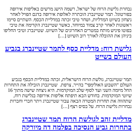
נבחרת גלישת הרוח של ישראל, רשמה הישג מרשים באליפות אירופה
בפורטוגל. תמר שטיינברג הוכתרה לאלופת אירופה בדגם הפויל לאחר
ניצחון בשיוט המדליות, ושחר טיבי זכתה במדליית הכסף. השתיים סיימו
ראשונות לאחר קרב צמוד במיוחד, כאשר שטיינברג הקדימה את טיבי
בפוטו פיניש מותח במטרים האחרונים של השיוט. שטיינברג וטיבי החליפו
ביניהן את ההובלה לאורך רוב השיוט […]
גלישת רוח: מדליית כסף לתמר שטיינברג בגביע
העולם בשייט
תמר שטיינברג, גולשת הרוח הישראלית, זכתה במדליית הכסף בגביע
העולם “השבוע האולימפי” בהייר, צרפת. שטיינברג הובילה את התחרות
החל מיומה השני ועד לסוף שלב המוקדמות. היא ניצחה שישה מתוך 16
שיוטי המוקדמות. בחודש הבא תיפתח אליפות אירופה בגלישת רוח,
שתהווה את תחרות המטרה הבאה עבור שטיינברג ויתר חברי וחברות
נבחרות גלישת הרוח. על בסיס רצף […]
מדליית זהב לגולשת הרוח תמר שטיינברג
בתחרות גביע הנסיכה בפלמה דה מיורקה