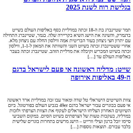
בגלישת רוח לשנת 2025
תמר שטיינברג בת ה-18 זכתה במדליית כסף באליפות העולם בשייט
בדנמרק, והשיגה את הישג השיא בקריירה שלה. בגמר, שטיינברג התחילה
עם יתרון חצי ניצחון בעוד הבריטית אמה ווילסון החלה עם ניצחון מלא.
אחרי ששטיינברג זכתה בשיוט השני והשוותה את המאזן ל-1-1, ווילסון
זכתה בשיוט המכריע וקיבלה את מדליית הזהב. שטיינברג זכתה בעבר
באליפות העולם עד […]
שייט: מדליה ראשונה אי פעם לישראל בדגם
ה-49 באליפות אירופה
צוות השייטים הישראלי טל שדה ומאור עבו זכה במדליית ארד ראשונה
אי פעם בבוגרים עבור ישראל בדגם 49er בגביע העולם בפורטוגל. ביום
השיוטים האחרון הצליחו הישראלים לעקוף את הצוות הצרפתי ולזכות
במדליה, בעקבות טעות של הצרפתים בשיוט הסיום. במקום השביעי
סיימו יובל ברנון ועילי וורייט – הישג מרשים בתחרות בוגרים שלישית
בלבד עבורם. תוצאות נוספות […]