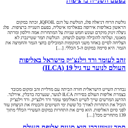
בפעם השנייה ברציפות
גולשת הרוח דניאלה פלג, הגולשת על דגם IQFOIL, זכתה במקום
הראשון באליפות אירופה בפאלרמו איטליה, בפעם השנייה ברציפות. פלג
ניצלה זינוק מוקדם ועונש חמש שניות על המתחרות אמה ווילסון ומרתה
מאגטי, ועלתה להובילה ומשם לניצחון. הגולשת תמר שטיינברג לא
הצליחה לסיים באחד משני המקומות המובילים בחצי הגמר והחמיצה את
הגמר. היא סיימה במקום ה-5 הכללי. […]
זהב לעומר ורד וילנצ'יק מישראל באליפות
העולם לנוער עד גיל 19 (ILCA)
נבחרת השייט הישראלית חזרה הביתה עם מדליית זהב ומקום מכובד
בצמרת אליפות העולם בסירות ILCA לנוער, שנערכה בדבלין, אירלנד.
ההישג המרשים שייך לשייט האולימפי עומר ורד וילנצ'יק. ורד וילנצ'יק
הוביל את התחרות לאורך כל ששת ימי השיוטים והבטיח את הניצחון עוד
לפני סיום האליפות. הוא סיים את התחרות במקום העשירי הכללי מתוך
139 מתחרים מכל […]
תמר שטיינברג היא סגנית אלופת העולם