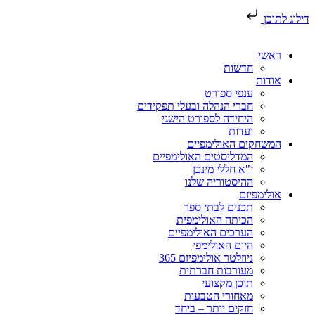
דילוג לתוכן
ראשי
חדשות
אודות
ענפי ספורט
חברי הנהלה ובעלי תפקידים
היחידה לספורט הישגי
ועדות
המשחקים האולימפיים
המדליסטים האולימפיים
י"א חללי מינכן
ההיסטוריה שלנו
אולימפיזם
תכנים לבתי ספר
הכיתה האולימפית
הערכים האולימפיים
היום האולימפי
ניוזלטר אולימפיזם 365
מעורבות חברתית
תוכן מקצועי
מאחורי הטבעות
חזקים יותר – ביחד