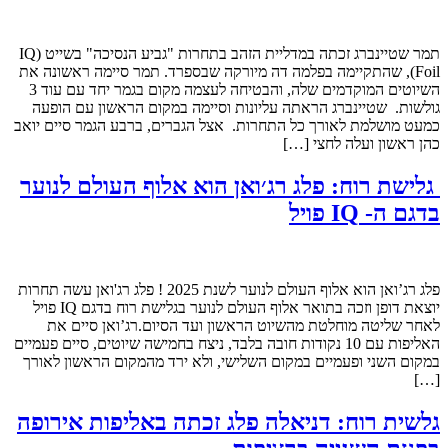
תמר שטיינברג זכתה במדליית הזהב בתחרות "גביע הנסיכה" בשייט (IQ
Foil), שהתקיימה בפלמה דה מיורקה שבספרד. תמר סיימה ראשונה את
השיוטים המוקדמים שלה, והבטיחה לעצמה מקום בגמר יחד עם עוד 3
גולשות. שטיינברג הראתה עליונות וסיימה במקום הראשון עם הופעה
כמעט מושלמת לאורך כל התחרות. אצל הגברים, ברבע הגמר סיים יואב
כהן ראשון ועלה לחצי […]
⁨ גלישת רוח: פלג רג׳ואן ‏הוא אלוף העולם לנוער
בדגם ה- IQ פויל
פלג רג’ואן הוא אלוף העולם לנוער לשנת 2025 ! פלג רג'ואן עשה תחרות
יוצאת דופן וזכה בתואר אלוף העולם לנוער בגלישת רוח בדגם IQ פויל
לאחר שליטה מוחלטת מהשיוט הראשון ועד הסיום.רג’ואן סיים את
האליפות עם 10 נקודות חובה בלבד, ניצח בחמישה שיוטים, סיים פעמיים
במקום השני ופעמיים במקום השלישי, ולא ירד מהמקום הראשון לאורך
[…]
גלשית רוח: דניאלה פלג זכתה באליפות אירופה