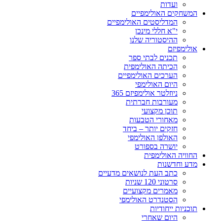
ועדות
המשחקים האולימפיים
המדליסטים האולימפיים
י"א חללי מינכן
ההיסטוריה שלנו
אולימפיזם
תכנים לבתי ספר
הכיתה האולימפית
הערכים האולימפיים
היום האולימפי
ניוזלטר אולימפיזם 365
מעורבות חברתית
תוכן מקצועי
מאחורי הטבעות
חזקים יותר – ביחד
האולפן האולימפי
יושרה בספורט
החוויה האולימפית
מדע וחדשנות
כתב העת לנושאים מדעיים
סרטוני 120 שניות
מאמרים מקצועיים
הסטנדרט האולימפי
תוכניות ייחודיות
היום שאחרי