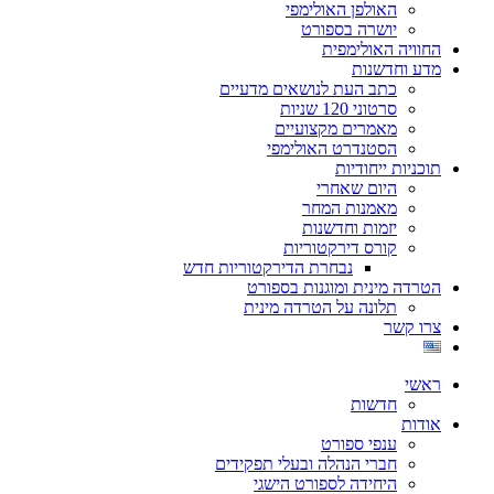
האולפן האולימפי
יושרה בספורט
החוויה האולימפית
מדע וחדשנות
כתב העת לנושאים מדעיים
סרטוני 120 שניות
מאמרים מקצועיים
הסטנדרט האולימפי
תוכניות ייחודיות
היום שאחרי
מאמנות המחר
יזמות וחדשנות
קורס דירקטוריות
נבחרת הדירקטוריות חדש
הטרדה מינית ומוגנות בספורט
תלונה על הטרדה מינית
צרו קשר
ראשי
חדשות
אודות
ענפי ספורט
חברי הנהלה ובעלי תפקידים
היחידה לספורט הישגי