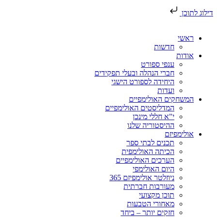
דילוג לתוכן
ראשי
חדשות
אודות
ענפי ספורט
חברי הנהלה ובעלי תפקידים
היחידה לספורט הישגי
ועדות
המשחקים האולימפיים
המדליסטים האולימפיים
י"א חללי מינכן
ההיסטוריה שלנו
אולימפיזם
תכנים לבתי ספר
הכיתה האולימפית
הערכים האולימפיים
היום האולימפי
ניוזלטר אולימפיזם 365
מעורבות חברתית
תוכן מקצועי
מאחורי הטבעות
חזקים יותר – ביחד