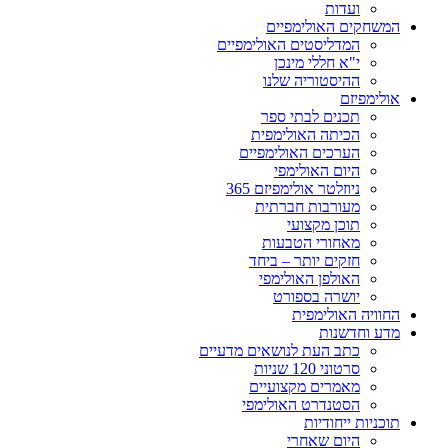
ועדות
המשחקים האולימפיים
המדליסטים האולימפיים
י"א חללי מינכן
ההיסטוריה שלנו
אולימפיזם
תכנים לבתי ספר
הכיתה האולימפית
הערכים האולימפיים
היום האולימפי
ניוזלטר אולימפיזם 365
מעורבות חברתית
תוכן מקצועי
מאחורי הטבעות
חזקים יותר – ביחד
האולפן האולימפי
יושרה בספורט
החוויה האולימפית
מדע וחדשנות
כתב העת לנושאים מדעיים
סרטוני 120 שניות
מאמרים מקצועיים
הסטנדרט האולימפי
תוכניות ייחודיות
היום שאחרי