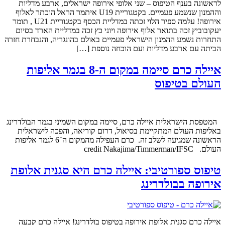
לראשונה בענף הטיפוס – שני אלופי אירופה ישראלים, ארבע מדליות
וההמנון שנשמע פעמיים. בקטגוריית U19 איתמר הראל הוכתר לאלוף
אירופה! עלמה ספיר הלוי זכתה במדליית הכסף בקטגוריית U21 , תומר
יעקובוביץ זכה בתואר אלוף אירופה ויוני כץ זכה במדליית הארד בסיום
התחרות נשמע ההמנון הישראלי פעמיים באולם בהונגריה, והנבחרת חזרה
הביתה עם ארבע מדליות ועם הוכחה נוספת […]
איילה כרם סיימה במקום ה-8 בגמר אליפות
העולם בטיפוס
המטפסת הישראלית איילה כרם, סיימה במקום השמיני בגמר הבולדרינג
באליפות העולם המתקיימת בסיאול, דרום קוריאה, והפכה לישראלית
הראשונה שמגיעה לשלב זה. כרם העפילה מהמקום ה־6 לגמר אליפות
העולם. credit Nakajima/Timmerman/IFSC⁩
טיפוס ספורטיבי: איילה כרם היא סגנית אלופת
אירופה בבולדרינג
איילה כרם סגנית אלופת אירופה בטיפוס בולדרינג! איילה כרם קבעה