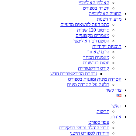
האולפן האולימפי
יושרה בספורט
החוויה האולימפית
מדע וחדשנות
כתב העת לנושאים מדעיים
סרטוני 120 שניות
מאמרים מקצועיים
הסטנדרט האולימפי
תוכניות ייחודיות
היום שאחרי
מאמנות המחר
יזמות וחדשנות
קורס דירקטוריות
נבחרת הדירקטוריות חדש
הטרדה מינית ומוגנות בספורט
תלונה על הטרדה מינית
צרו קשר
ראשי
חדשות
אודות
ענפי ספורט
חברי הנהלה ובעלי תפקידים
היחידה לספורט הישגי