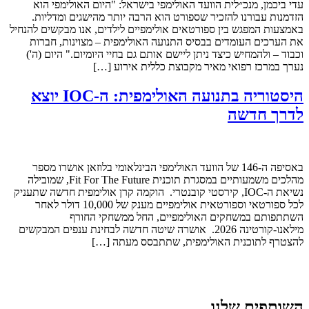
עדי ביכמן, מנכ״לית הוועד האולימפי בישראל: "היום האולימפי הוא
הזדמנות עבורנו להזכיר שספורט הוא הרבה יותר מהישגים ומדליות.
באמצעות המפגש בין ספורטאים אולימפיים לילדים, אנו מבקשים להנחיל
את הערכים העומדים בבסיס התנועה האולימפית – מצוינות, חברות
וכבוד – ולהמחיש כיצד ניתן ליישם אותם גם בחיי היומיום." היום (ה')
נערך במרכז רפואי מאיר מקבוצת כללית אירוע […]
היסטוריה בתנועה האולימפית: ה-IOC יוצא
לדרך חדשה
באסיפה ה-146 של הוועד האולימפי הבינלאומי בלוזאן אושרו מספר
מהלכים משמעותיים במסגרת תוכנית Fit For The Future, שמובילה
נשיאת ה-IOC, קירסטי קובנטרי. הוקמה קרן אולימפית חדשה שתעניק
לכל ספורטאי וספורטאית אולימפיים מענק של 10,000 דולר לאחר
השתתפותם במשחקים האולימפיים, החל ממשחקי החורף
מילאנו-קורטינה 2026. אושרה שיטה חדשה לבחינת ענפים המבקשים
להצטרף לתוכנית האולימפית, שתתבסס מעתה […]
השותפים שלנו