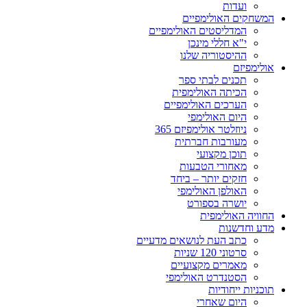
ועדות
המשחקים האולימפיים
המדליסטים האולימפיים
י"א חללי מינכן
ההיסטוריה שלנו
אולימפיזם
תכנים לבתי ספר
הכיתה האולימפית
הערכים האולימפיים
היום האולימפי
ניוזלטר אולימפיזם 365
מעורבות חברתית
תוכן מקצועי
מאחורי הטבעות
חזקים יותר – ביחד
האולפן האולימפי
יושרה בספורט
החוויה האולימפית
מדע וחדשנות
כתב העת לנושאים מדעיים
סרטוני 120 שניות
מאמרים מקצועיים
הסטנדרט האולימפי
תוכניות ייחודיות
היום שאחרי