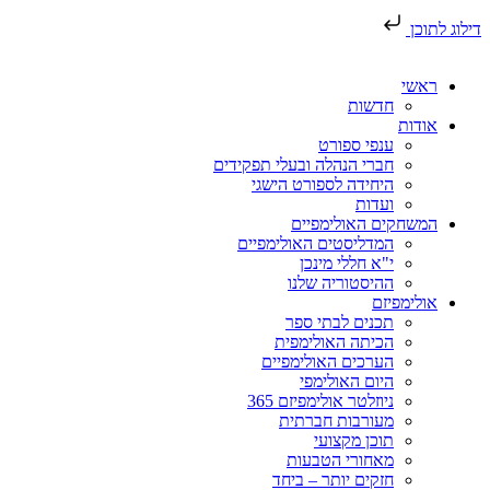
דילוג לתוכן
ראשי
חדשות
אודות
ענפי ספורט
חברי הנהלה ובעלי תפקידים
היחידה לספורט הישגי
ועדות
המשחקים האולימפיים
המדליסטים האולימפיים
י"א חללי מינכן
ההיסטוריה שלנו
אולימפיזם
תכנים לבתי ספר
הכיתה האולימפית
הערכים האולימפיים
היום האולימפי
ניוזלטר אולימפיזם 365
מעורבות חברתית
תוכן מקצועי
מאחורי הטבעות
חזקים יותר – ביחד