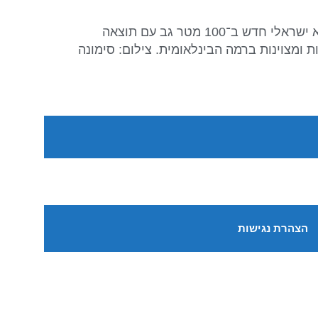
אנסטסיה גורבנקו עם שיא ישראלי ענק ! באליפות ישראל ״ארנה״ בשחייה קבעה היום אנסטסיה גורבנקו שיא ישראלי חדש ב־100 מטר גב עם תוצאה
ולת גבוהה, יציבות ומצוינות ברמה הבינלאומית. צילום: סימונה
הצהרת נגישות