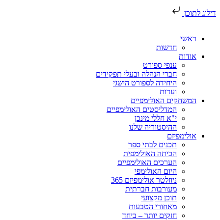
דילוג לתוכן
ראשי
חדשות
אודות
ענפי ספורט
חברי הנהלה ובעלי תפקידים
היחידה לספורט הישגי
ועדות
המשחקים האולימפיים
המדליסטים האולימפיים
י"א חללי מינכן
ההיסטוריה שלנו
אולימפיזם
תכנים לבתי ספר
הכיתה האולימפית
הערכים האולימפיים
היום האולימפי
ניוזלטר אולימפיזם 365
מעורבות חברתית
תוכן מקצועי
מאחורי הטבעות
חזקים יותר – ביחד