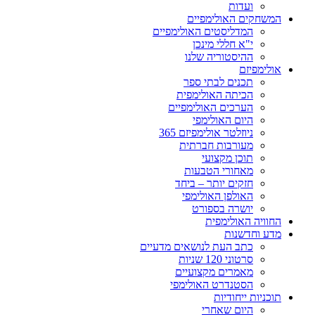
ועדות
המשחקים האולימפיים
המדליסטים האולימפיים
י"א חללי מינכן
ההיסטוריה שלנו
אולימפיזם
תכנים לבתי ספר
הכיתה האולימפית
הערכים האולימפיים
היום האולימפי
ניוזלטר אולימפיזם 365
מעורבות חברתית
תוכן מקצועי
מאחורי הטבעות
חזקים יותר – ביחד
האולפן האולימפי
יושרה בספורט
החוויה האולימפית
מדע וחדשנות
כתב העת לנושאים מדעיים
סרטוני 120 שניות
מאמרים מקצועיים
הסטנדרט האולימפי
תוכניות ייחודיות
היום שאחרי