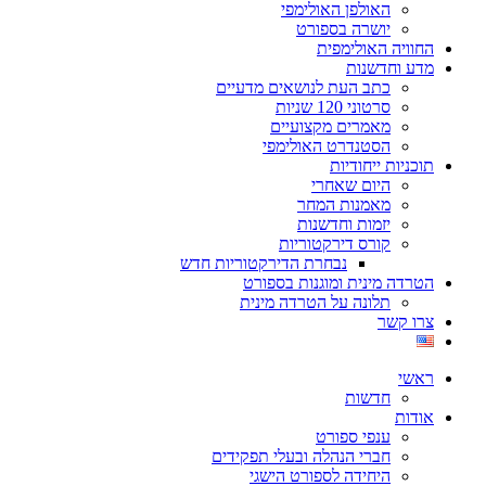
האולפן האולימפי
יושרה בספורט
החוויה האולימפית
מדע וחדשנות
כתב העת לנושאים מדעיים
סרטוני 120 שניות
מאמרים מקצועיים
הסטנדרט האולימפי
תוכניות ייחודיות
היום שאחרי
מאמנות המחר
יזמות וחדשנות
קורס דירקטוריות
נבחרת הדירקטוריות חדש
הטרדה מינית ומוגנות בספורט
תלונה על הטרדה מינית
צרו קשר
ראשי
חדשות
אודות
ענפי ספורט
חברי הנהלה ובעלי תפקידים
היחידה לספורט הישגי