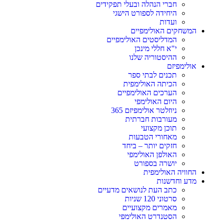
חברי הנהלה ובעלי תפקידים
היחידה לספורט הישגי
ועדות
המשחקים האולימפיים
המדליסטים האולימפיים
י"א חללי מינכן
ההיסטוריה שלנו
אולימפיזם
תכנים לבתי ספר
הכיתה האולימפית
הערכים האולימפיים
היום האולימפי
ניוזלטר אולימפיזם 365
מעורבות חברתית
תוכן מקצועי
מאחורי הטבעות
חזקים יותר – ביחד
האולפן האולימפי
יושרה בספורט
החוויה האולימפית
מדע וחדשנות
כתב העת לנושאים מדעיים
סרטוני 120 שניות
מאמרים מקצועיים
הסטנדרט האולימפי