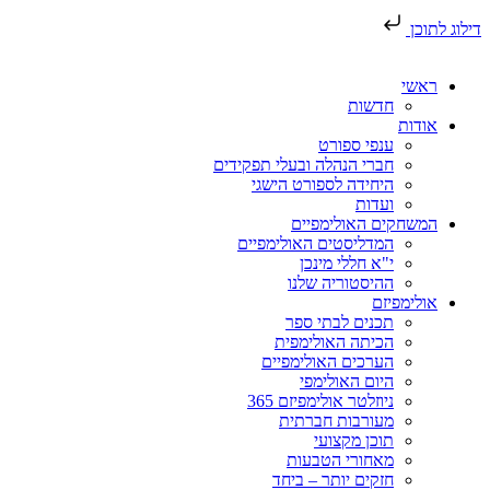
דילוג לתוכן
ראשי
חדשות
אודות
ענפי ספורט
חברי הנהלה ובעלי תפקידים
היחידה לספורט הישגי
ועדות
המשחקים האולימפיים
המדליסטים האולימפיים
י"א חללי מינכן
ההיסטוריה שלנו
אולימפיזם
תכנים לבתי ספר
הכיתה האולימפית
הערכים האולימפיים
היום האולימפי
ניוזלטר אולימפיזם 365
מעורבות חברתית
תוכן מקצועי
מאחורי הטבעות
חזקים יותר – ביחד