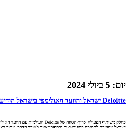
יום:
5 ביולי 2024
Deloitte ישראל והוועד האולימפי בישראל הודיעו על שיתוף פעולה ביניהם
ישראל מחוייבת לתמיכה בספורטאים ובספורטאיות לאורך הדרך, מתוך רצון לסייע להם.ן וללוותם.ן בכל שלבי ח