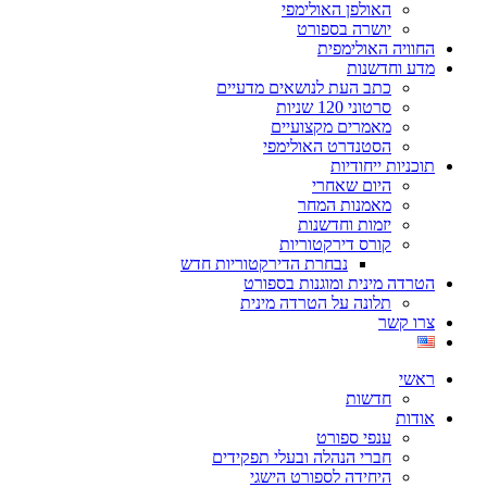
האולפן האולימפי
יושרה בספורט
החוויה האולימפית
מדע וחדשנות
כתב העת לנושאים מדעיים
סרטוני 120 שניות
מאמרים מקצועיים
הסטנדרט האולימפי
תוכניות ייחודיות
היום שאחרי
מאמנות המחר
יזמות וחדשנות
קורס דירקטוריות
נבחרת הדירקטוריות חדש
הטרדה מינית ומוגנות בספורט
תלונה על הטרדה מינית
צרו קשר
ראשי
חדשות
אודות
ענפי ספורט
חברי הנהלה ובעלי תפקידים
היחידה לספורט הישגי