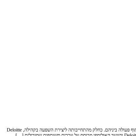
כחלק משיתוף הפעולה ארוך-הטווח של Deloitte העולמית עם הוועד האולימפי הבין-לאומי, גם Deloitte ישראל והוועד האולימפי בישראל הודיעו על שיתוף פעולה ביניהם. כחלק מהתחייבותה ליצירת השפעה בקהילה, Deloitte