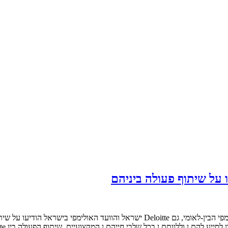
ייהם.ן המקצועיים. שיתוף הפעולה בין Deloitte והוועד האולימפי מבוסס על ערכים משותפים שמובילים […]