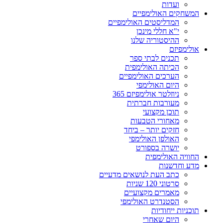
ועדות
המשחקים האולימפיים
המדליסטים האולימפיים
י"א חללי מינכן
ההיסטוריה שלנו
אולימפיזם
תכנים לבתי ספר
הכיתה האולימפית
הערכים האולימפיים
היום האולימפי
ניוזלטר אולימפיזם 365
מעורבות חברתית
תוכן מקצועי
מאחורי הטבעות
חזקים יותר – ביחד
האולפן האולימפי
יושרה בספורט
החוויה האולימפית
מדע וחדשנות
כתב העת לנושאים מדעיים
סרטוני 120 שניות
מאמרים מקצועיים
הסטנדרט האולימפי
תוכניות ייחודיות
היום שאחרי