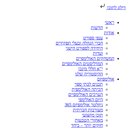
דילוג לתוכן
ראשי
חדשות
אודות
ענפי ספורט
חברי הנהלה ובעלי תפקידים
היחידה לספורט הישגי
ועדות
המשחקים האולימפיים
המדליסטים האולימפיים
י"א חללי מינכן
ההיסטוריה שלנו
אולימפיזם
תכנים לבתי ספר
הכיתה האולימפית
הערכים האולימפיים
היום האולימפי
ניוזלטר אולימפיזם 365
מעורבות חברתית
תוכן מקצועי
מאחורי הטבעות
חזקים יותר – ביחד