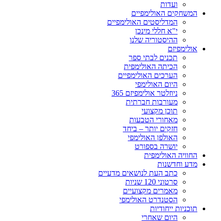
ועדות
המשחקים האולימפיים
המדליסטים האולימפיים
י"א חללי מינכן
ההיסטוריה שלנו
אולימפיזם
תכנים לבתי ספר
הכיתה האולימפית
הערכים האולימפיים
היום האולימפי
ניוזלטר אולימפיזם 365
מעורבות חברתית
תוכן מקצועי
מאחורי הטבעות
חזקים יותר – ביחד
האולפן האולימפי
יושרה בספורט
החוויה האולימפית
מדע וחדשנות
כתב העת לנושאים מדעיים
סרטוני 120 שניות
מאמרים מקצועיים
הסטנדרט האולימפי
תוכניות ייחודיות
היום שאחרי