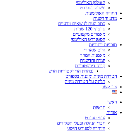
האולפן האולימפי
יושרה בספורט
החוויה האולימפית
מדע וחדשנות
כתב העת לנושאים מדעיים
סרטוני 120 שניות
מאמרים מקצועיים
הסטנדרט האולימפי
תוכניות ייחודיות
היום שאחרי
מאמנות המחר
יזמות וחדשנות
קורס דירקטוריות
נבחרת הדירקטוריות חדש
הטרדה מינית ומוגנות בספורט
תלונה על הטרדה מינית
צרו קשר
ראשי
חדשות
אודות
ענפי ספורט
חברי הנהלה ובעלי תפקידים
היחידה לספורט הישגי