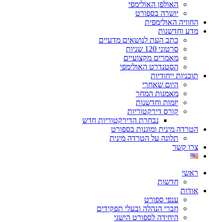
האולפן האולימפי
יושרה בספורט
החוויה האולימפית
מדע וחדשנות
כתב העת לנושאים מדעיים
סרטוני 120 שניות
מאמרים מקצועיים
הסטנדרט האולימפי
תוכניות ייחודיות
היום שאחרי
מאמנות המחר
יזמות וחדשנות
קורס דירקטוריות
נבחרת הדירקטוריות חדש
הטרדה מינית ומוגנות בספורט
תלונה על הטרדה מינית
צרו קשר
ראשי
חדשות
אודות
ענפי ספורט
חברי הנהלה ובעלי תפקידים
היחידה לספורט הישגי