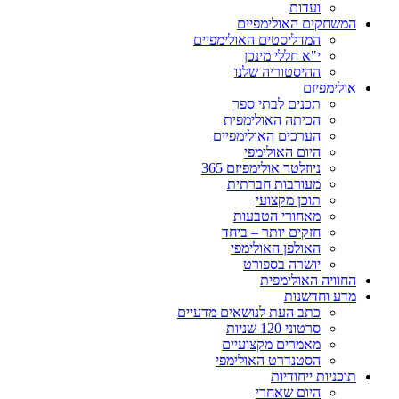
ועדות
המשחקים האולימפיים
המדליסטים האולימפיים
י"א חללי מינכן
ההיסטוריה שלנו
אולימפיזם
תכנים לבתי ספר
הכיתה האולימפית
הערכים האולימפיים
היום האולימפי
ניוזלטר אולימפיזם 365
מעורבות חברתית
תוכן מקצועי
מאחורי הטבעות
חזקים יותר – ביחד
האולפן האולימפי
יושרה בספורט
החוויה האולימפית
מדע וחדשנות
כתב העת לנושאים מדעיים
סרטוני 120 שניות
מאמרים מקצועיים
הסטנדרט האולימפי
תוכניות ייחודיות
היום שאחרי