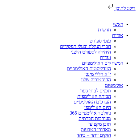
דילוג לתוכן
ראשי
חדשות
אודות
ענפי ספורט
חברי הנהלה ובעלי תפקידים
היחידה לספורט הישגי
ועדות
המשחקים האולימפיים
המדליסטים האולימפיים
י"א חללי מינכן
ההיסטוריה שלנו
אולימפיזם
תכנים לבתי ספר
הכיתה האולימפית
הערכים האולימפיים
היום האולימפי
ניוזלטר אולימפיזם 365
מעורבות חברתית
תוכן מקצועי
מאחורי הטבעות
חזקים יותר – ביחד