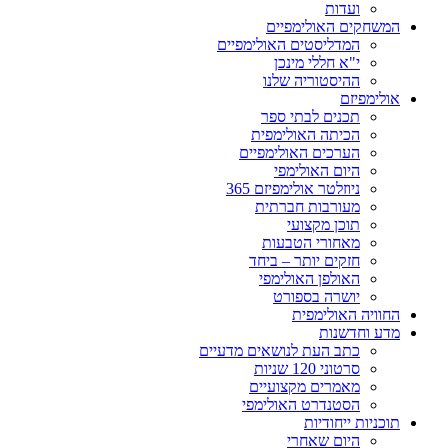
ועדות
המשחקים האולימפיים
המדליסטים האולימפיים
י"א חללי מינכן
ההיסטוריה שלנו
אולימפיזם
תכנים לבתי ספר
הכיתה האולימפית
הערכים האולימפיים
היום האולימפי
ניוזלטר אולימפיזם 365
מעורבות חברתית
תוכן מקצועי
מאחורי הטבעות
חזקים יותר – ביחד
האולפן האולימפי
יושרה בספורט
החוויה האולימפית
מדע וחדשנות
כתב העת לנושאים מדעיים
סרטוני 120 שניות
מאמרים מקצועיים
הסטנדרט האולימפי
תוכניות ייחודיות
היום שאחרי