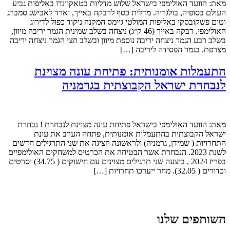
מאת: הוועד האולימפי בישראל שלוש מדליות בטאקוונדו באליפות גביע
העולם בסופיה, בולגריה. מדלית כסף לרבקה באייך, וארד לאבישג סמברג
וטום פשקובסקי באליפות המולטי גיימס המקנה ניקוד כפול לדירוג
האולימפי. רבקה באייך (46 ק״ג) ניצחה בשלב שמינית הגמר יריבה מיוון,
בשלב רבע הגמר ניצחה יריבה נוספת מיוון ובשלב חצי הגמר ניצחה יריבה
מצרפת. בגמר הפסידה ליריבה […]
התעמלות אומנותית: פתיחת עונה מצוינת
לנבחרת ישראל הקבוצתית בגרמניה
מאת: הוועד האולימפי בישראל פתיחת עונה מצוינת לנבחרת ! נבחרת
ישראל הקבוצתית בהתעמלות אומנותית, פתחה הערב את עונת
התחרויות ( שמידן, גרמניה) ולראשונה הציגה את שני התרגילים חדשים
לשנת 2023. הנבחרת אשר הבטיחה את הכרטיס למשחקים האולימפיים
בפריז 2024 , ביצעה שני תרגילים מצוינים עם חישוקים ( 34.75) וסרטים
וכדורים ( 32.05). מחר ייערכו תחרויות […]
השותפים שלנו