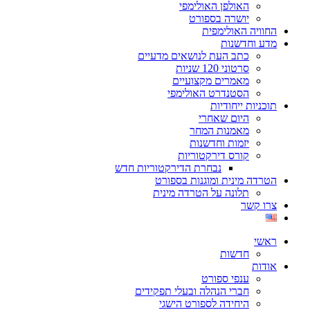
האולפן האולימפי
יושרה בספורט
החוויה האולימפית
מדע וחדשנות
כתב העת לנושאים מדעיים
סרטוני 120 שניות
מאמרים מקצועיים
הסטנדרט האולימפי
תוכניות ייחודיות
היום שאחרי
מאמנות המחר
יזמות וחדשנות
קורס דירקטוריות
נבחרת הדירקטוריות חדש
הטרדה מינית ומוגנות בספורט
תלונה על הטרדה מינית
צרו קשר
ראשי
חדשות
אודות
ענפי ספורט
חברי הנהלה ובעלי תפקידים
היחידה לספורט הישגי