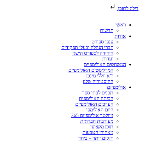
דילוג לתוכן
ראשי
חדשות
אודות
ענפי ספורט
חברי הנהלה ובעלי תפקידים
היחידה לספורט הישגי
ועדות
המשחקים האולימפיים
המדליסטים האולימפיים
י"א חללי מינכן
ההיסטוריה שלנו
אולימפיזם
תכנים לבתי ספר
הכיתה האולימפית
הערכים האולימפיים
היום האולימפי
ניוזלטר אולימפיזם 365
מעורבות חברתית
תוכן מקצועי
מאחורי הטבעות
חזקים יותר – ביחד