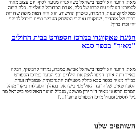
מאת: הוועד האולימפי בישראל כשהאגדה מגיעה לסוף. יום עצוב מאוד
לספורט העולמי עם לכתו של פלה, אגדת הכדורגל העולמית. פלה היווה
סמל למקצוענות, התמדה, כישרון ונחישות. הוא היה דמות מופת שדורות
רבים של אוהדים, שחקנים ואוהבי המשחק העריצו וציינו כמודל לחיקוי.
יהי זכרו ברוך!
חגיגת טאקוונדו במרכז הספורט בבית החולים
"מאיר" בכפר סבא
מאת: הוועד האולימפי בישראל אבישג סמברג, נמרוד קרביצקי, רבקה
באייך ודנה אזרן, הגיעו לאמן את הילדים ובני הנוער במרכז הספורט
בבי"ח מאיר בכפר סבא כחלק מפעילות התנדבותית שמובילה ועדת
הספורטאים של הוועד האולימפי בישראל. במהלך הפעילות ביקרו מנהל
המרכז הרפואי מאיר ד"ר ירון מושקט, מנכ"ל הוועד האולימפי בישראל מר
גילי לוסטיג ומנהל מרכז הספורט פרופ' […]
השותפים שלנו