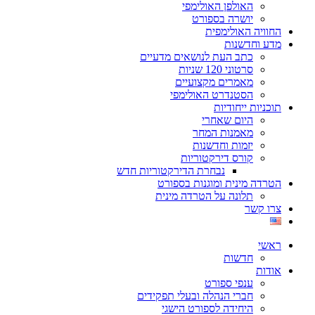
האולפן האולימפי
יושרה בספורט
החוויה האולימפית
מדע וחדשנות
כתב העת לנושאים מדעיים
סרטוני 120 שניות
מאמרים מקצועיים
הסטנדרט האולימפי
תוכניות ייחודיות
היום שאחרי
מאמנות המחר
יזמות וחדשנות
קורס דירקטוריות
נבחרת הדירקטוריות חדש
הטרדה מינית ומוגנות בספורט
תלונה על הטרדה מינית
צרו קשר
ראשי
חדשות
אודות
ענפי ספורט
חברי הנהלה ובעלי תפקידים
היחידה לספורט הישגי