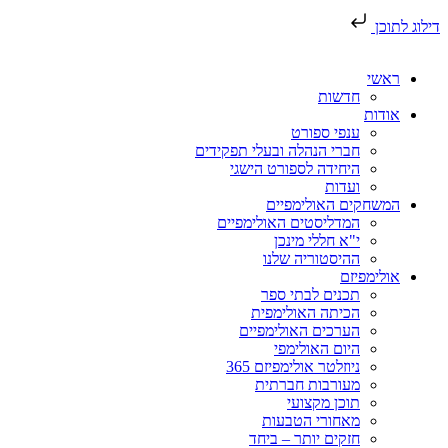
דילוג לתוכן
ראשי
חדשות
אודות
ענפי ספורט
חברי הנהלה ובעלי תפקידים
היחידה לספורט הישגי
ועדות
המשחקים האולימפיים
המדליסטים האולימפיים
י"א חללי מינכן
ההיסטוריה שלנו
אולימפיזם
תכנים לבתי ספר
הכיתה האולימפית
הערכים האולימפיים
היום האולימפי
ניוזלטר אולימפיזם 365
מעורבות חברתית
תוכן מקצועי
מאחורי הטבעות
חזקים יותר – ביחד