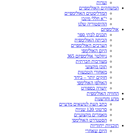
ועדות
המשחקים האולימפיים
המדליסטים האולימפיים
י"א חללי מינכן
ההיסטוריה שלנו
אולימפיזם
תכנים לבתי ספר
הכיתה האולימפית
הערכים האולימפיים
היום האולימפי
ניוזלטר אולימפיזם 365
מעורבות חברתית
תוכן מקצועי
מאחורי הטבעות
חזקים יותר – ביחד
האולפן האולימפי
יושרה בספורט
החוויה האולימפית
מדע וחדשנות
כתב העת לנושאים מדעיים
סרטוני 120 שניות
מאמרים מקצועיים
הסטנדרט האולימפי
תוכניות ייחודיות
היום שאחרי