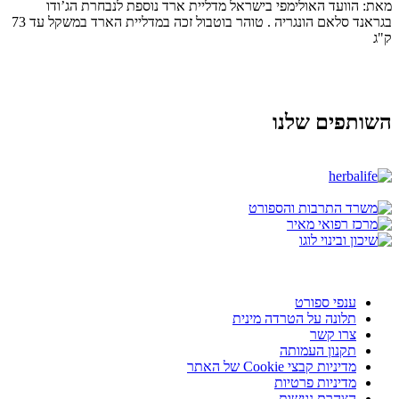
מאת: הוועד האולימפי בישראל מדליית ארד נוספת לנבחרת הג’ודו
בגראנד סלאם הונגריה . טוהר בוטבול זכה במדליית הארד במשקל עד 73
ק"ג
השותפים שלנו
ענפי ספורט
תלונה על הטרדה מינית
צרו קשר
תקנון העמותה
מדיניות קבצי Cookie של האתר
מדיניות פרטיות
הצהרת נגישות