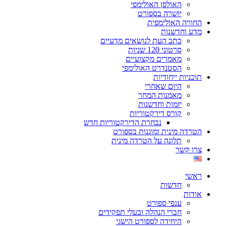
האולפן האולימפי
יושרה בספורט
החוויה האולימפית
מדע וחדשנות
כתב העת לנושאים מדעיים
סרטוני 120 שניות
מאמרים מקצועיים
הסטנדרט האולימפי
תוכניות ייחודיות
היום שאחרי
מאמנות המחר
יזמות וחדשנות
קורס דירקטוריות
נבחרת הדירקטוריות חדש
הטרדה מינית ומוגנות בספורט
תלונה על הטרדה מינית
צרו קשר
ראשי
חדשות
אודות
ענפי ספורט
חברי הנהלה ובעלי תפקידים
היחידה לספורט הישגי