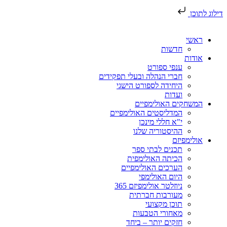
דילוג לתוכן
ראשי
חדשות
אודות
ענפי ספורט
חברי הנהלה ובעלי תפקידים
היחידה לספורט הישגי
ועדות
המשחקים האולימפיים
המדליסטים האולימפיים
י"א חללי מינכן
ההיסטוריה שלנו
אולימפיזם
תכנים לבתי ספר
הכיתה האולימפית
הערכים האולימפיים
היום האולימפי
ניוזלטר אולימפיזם 365
מעורבות חברתית
תוכן מקצועי
מאחורי הטבעות
חזקים יותר – ביחד