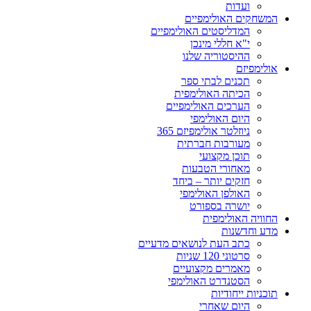
ועדות
המשחקים האולימפיים
המדליסטים האולימפיים
י"א חללי מינכן
ההיסטוריה שלנו
אולימפיזם
תכנים לבתי ספר
הכיתה האולימפית
הערכים האולימפיים
היום האולימפי
ניוזלטר אולימפיזם 365
מעורבות חברתית
תוכן מקצועי
מאחורי הטבעות
חזקים יותר – ביחד
האולפן האולימפי
יושרה בספורט
החוויה האולימפית
מדע וחדשנות
כתב העת לנושאים מדעיים
סרטוני 120 שניות
מאמרים מקצועיים
הסטנדרט האולימפי
תוכניות ייחודיות
היום שאחרי