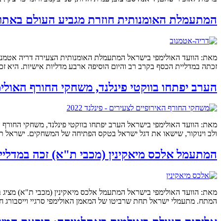
המתעמלת האומנותית חוזרת מגביע העולם באתונה עם 5 מדליות: שתיים מזהב ו
זכתה במדליית הכסף בקרב רב והיום הוסיפה ארבע מדליות אישיות. היא זכתה במדליות זהב בתרגיל החישו
הערב יפתחו בווקטי פינלנד, משחקי החורף האולי
ולב וינוקור, שישאו את דגל ישראל בטקס הפתיחה של המשחקים. ישראל תהיה המשלחת ה-13 שתיכנס לאיצטדיון בטקס הפתיחה. מזג האוויר בפינלנד חורפי והטמפרטורה בלילה
המתעמל אלכס מיאקינין (מכבי ת"א) זכה במדליי
מאת: הוועד האולימפי בישראל המתעמל אלכס מיאקינין (מכבי ת"א) מציג בפ
המתח. מתעמלי ישראל תחת שרביטו של המאמן האולימפי סרגיי וייסבורג חוזרים מקהיר עם 3 מדליות: זהב של ארטיום בתרגיל