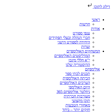
דילוג לתוכן
ראשי
חדשות
אודות
ענפי ספורט
חברי הנהלה ובעלי תפקידים
היחידה לספורט הישגי
ועדות
המשחקים האולימפיים
המדליסטים האולימפיים
י"א חללי מינכן
ההיסטוריה שלנו
אולימפיזם
תכנים לבתי ספר
הכיתה האולימפית
הערכים האולימפיים
היום האולימפי
ניוזלטר אולימפיזם 365
מעורבות חברתית
תוכן מקצועי
מאחורי הטבעות
חזקים יותר – ביחד