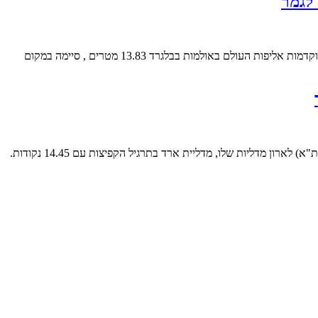
לגמר
מאת: הוועד האולימפי בישראל חנה קנייזבה מיננקו קופצת המשולשת האולימפית, שסיימה במקום השישי במשחקים האולימפיים בטוקיו, קפצה היום במוקדמות אליפות העולם באולמות בבלגרד 13.83 מטרים , סיימה במקום
מאת: הוועד האולימפי בישראל אחרי שזכה אתמול במדליית הזהב בתרגיל הקרקע בגביע העולם בקהיר, הוסיף היום המתעמל ארטיום דולגופיאט (מכבי ת"א) לארון מדליות שלו, מדליית ארד בתרגיל הקפיצות עם 14.45 נקודות.