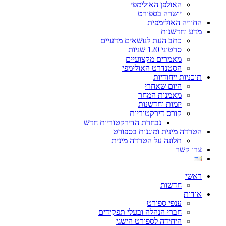
האולפן האולימפי
יושרה בספורט
החוויה האולימפית
מדע וחדשנות
כתב העת לנושאים מדעיים
סרטוני 120 שניות
מאמרים מקצועיים
הסטנדרט האולימפי
תוכניות ייחודיות
היום שאחרי
מאמנות המחר
יזמות וחדשנות
קורס דירקטוריות
נבחרת הדירקטוריות חדש
הטרדה מינית ומוגנות בספורט
תלונה על הטרדה מינית
צרו קשר
ראשי
חדשות
אודות
ענפי ספורט
חברי הנהלה ובעלי תפקידים
היחידה לספורט הישגי