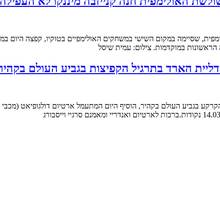
שת האולימפית חנה קנייזבה מיננקו לא העפילה 
ליית הארד בתרגיל הקפיצות בגביע העולם בקהיר