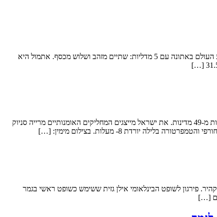
מאת: הוועד האולימפי בישראל המתעמלת האומנותית הצעירה דריה אטמנוב (16, הפועל ראשון לציון רמת אליהו) חניכתה של איילת זוסמן חוזרת מגביע העולם באתונה עם 5 מדליות: שתיים מזהב ושלוש מכסף. אתמול היא
מאת: הוועד האולימפי בישראל הערב יפתחו בווקטי פינלנד, משחקי החורף האולימפיים האירופאיים לצעירים בהשתתפות כ-1870 ספורטאים וספורטאיות מ-49 מדינות. את ישראל מייצגים המחליקים האומנותיים מרייה סניוק
היר. פירגון לשופט הבינלאומי אילן גזית ששימש כשופט ראשי בגמר