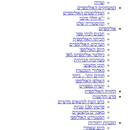
ועדות
המשחקים האולימפיים
המדליסטים האולימפיים
י"א חללי מינכן
ההיסטוריה שלנו
אולימפיזם
תכנים לבתי ספר
הכיתה האולימפית
הערכים האולימפיים
היום האולימפי
ניוזלטר אולימפיזם 365
מעורבות חברתית
תוכן מקצועי
מאחורי הטבעות
חזקים יותר – ביחד
האולפן האולימפי
יושרה בספורט
החוויה האולימפית
מדע וחדשנות
כתב העת לנושאים מדעיים
סרטוני 120 שניות
מאמרים מקצועיים
הסטנדרט האולימפי
תוכניות ייחודיות
היום שאחרי