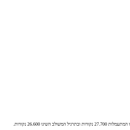
מאת: הוועד האולימפי בישראל נבחרת ישראל החדשה בהתעמלות אומנותית, זכתה היום בשתי מדליות זהב בגביע העולם באתונה.בתרגיל החישוק השיגו המתעמלות 27.700 נקודות ובתרגיל המשולב השיגו 26.600 נקודות.