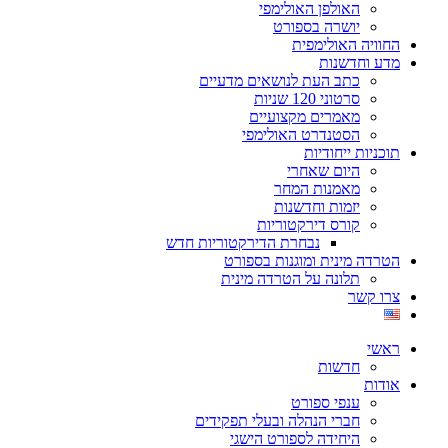
האולפן האולימפי
יושרה בספורט
החוויה האולימפית
מדע וחדשנות
כתב העת לנושאים מדעיים
סרטוני 120 שניות
מאמרים מקצועיים
הסטנדרט האולימפי
תוכניות ייחודיות
היום שאחרי
מאמנות המחר
יזמות וחדשנות
קורס דירקטוריות
נבחרת הדירקטוריות חדש
הטרדה מינית ומוגנות בספורט
תלונה על הטרדה מינית
צרו קשר
ראשי
חדשות
אודות
ענפי ספורט
חברי הנהלה ובעלי תפקידים
היחידה לספורט הישגי