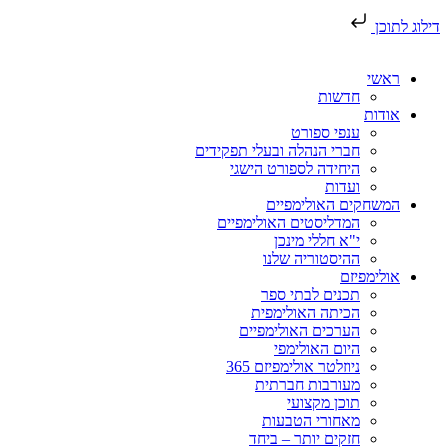
דילוג לתוכן
ראשי
חדשות
אודות
ענפי ספורט
חברי הנהלה ובעלי תפקידים
היחידה לספורט הישגי
ועדות
המשחקים האולימפיים
המדליסטים האולימפיים
י"א חללי מינכן
ההיסטוריה שלנו
אולימפיזם
תכנים לבתי ספר
הכיתה האולימפית
הערכים האולימפיים
היום האולימפי
ניוזלטר אולימפיזם 365
מעורבות חברתית
תוכן מקצועי
מאחורי הטבעות
חזקים יותר – ביחד