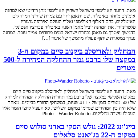
מאת: הוועד האולימפי בישראל השחיין האולימפי מתן רודיטי יצא למחנה
אימונים מיוחד באיטליה, שם יתאמן יחד עם צמרת שחייני המרחקים
האיטלקים, בהם האלוף האולימפי ואלוף העולם ואירופה גרגוריו
פלטריניירי. את המחנה יוביל מאמן השנה באיטליה פבריציו אנטונלי.
בהמשך יצטרף גם מאמן נבחרת ישראל במים פתוחים אמיר עופר. המחנה
נערך במסגרת שיתוף פעולה מתמשך של איגוד […]
המחליק ולאדיסלב ביקנוב סיים במקום ה-3
במקצה שלו ברבע גמר ההחלקה המהירה ל-500
מטרים
מאת: הוועד האולימפי בישראל המחליק ולאדיסלב ביקנוב סיים היום
במקום השלישי במקצה שלו ברבע גמר תחרות ההחלקה המהירה למרחק
של 500 מטרים בזמן של 41.17 שניות, במשחקי החורף בבייג'ינג. מאחר
שלא היה בין המהירים שסיימו במקום השלישי, לא העפיל לחצי הגמר אליו
העפילו עשרה מחליקים. Photo – Wander Roberto
בייג'ינג 2022: גולש הסקי בארני סולוש סיים
במקום ה-22 בג'יאנט סלאלום