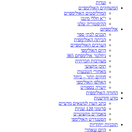
ועדות
המשחקים האולימפיים
המדליסטים האולימפיים
י"א חללי מינכן
ההיסטוריה שלנו
אולימפיזם
תכנים לבתי ספר
הכיתה האולימפית
הערכים האולימפיים
היום האולימפי
ניוזלטר אולימפיזם 365
מעורבות חברתית
תוכן מקצועי
מאחורי הטבעות
חזקים יותר – ביחד
האולפן האולימפי
יושרה בספורט
החוויה האולימפית
מדע וחדשנות
כתב העת לנושאים מדעיים
סרטוני 120 שניות
מאמרים מקצועיים
הסטנדרט האולימפי
תוכניות ייחודיות
היום שאחרי