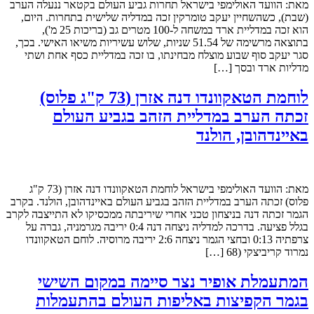
מאת: הוועד האולימפי בישראל תחרות גביע העולם בקטאר ננעלה הערב
(שבת), כשהשחיין יעקב טומרקין זכה במדליה שלישית בתחרות. היום,
הוא זכה במדליית ארד במשחה ל-100 מטרים גב (בריכות 25 מ'),
בתוצאה מרשימה של 51.54 שניות, שלוש עשיריות משיאו האישי. בכך,
סגר יעקב סוף שבוע מוצלח מבחינתו, בו זכה במדליית כסף אחת ושתי
מדליות ארד ובסך […]
לוחמת הטאקוונדו דנה אזרן (73 ק"ג פלוס)
זכתה הערב במדליית הזהב בגביע העולם
באיינדהובן, הולנד
מאת: הוועד האולימפי בישראל לוחמת הטאקוונדו דנה אזרן (73 ק"ג
פלוס) זכתה הערב במדליית הזהב בגביע העולם באיינדהובן, הולנד. בקרב
הגמר זכתה דנה בניצחון טכני אחרי שיריבתה ממכסיקו לא התייצבה לקרב
בגלל פציעה. בדרכה למדליה ניצחה דנה 0:4 יריבה מגרמניה, גברה על
צרפתיה 0:13 ובחצי הגמר ניצחה 2:6 יריבה מרוסיה. לוחם הטאקוונדו
נמרוד קריביצקי (68 […]
המתעמלת אופיר נצר סיימה במקום השישי
בגמר הקפיצות באליפות העולם בהתעמלות