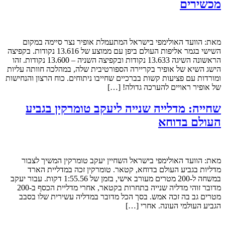
מכשירים
מאת: הוועד האולימפי בישראל המתעמלת אופיר נצר סיימה במקום
השישי בגמר אליפות העולם ביפן עם ממוצע של 13.616 נקודות. בקפיצה
הראשונה השיגה 13.633 נקודות ובקפיצה השניה – 13.600 נקודות. זהו
הישג השיא של אופיר בקריירה הספורטיבית שלה, במהלכה חוותה עליות
ומורדות עם פציעות קשות בברכיים שחייבו ניתוחים. כוח הרצון והנחישות
של אופיר ראויים להערכה גדולה! […]
שחייה: מדלייה שנייה ליעקב טומרקין בגביע
העולם בדוחא
מאת: הוועד האולימפי בישראל השחיין יעקב טומרקין המשיך לצבור
מדליות בגביע העולם בדוחא, קטאר. טומרקין זכה במדליית הארד
במשחה ל-200 מטרים מעורב אישי, בזמן של 1:55.56 דקות. עבור יעקב
מדובר זוהי מדליה שנייה בתחרות בקטאר, אחרי מדליית הכסף ב-200
מטרים גב בה זכה אמש. בסך הכל מדובר במדליה עשירית שלו בסבב
הגביע העולמי העונה. אחרי […]