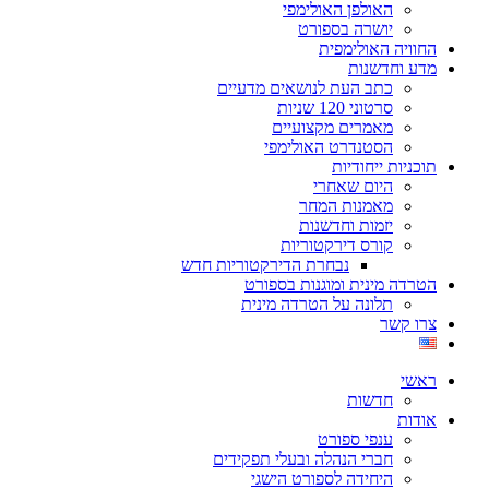
האולפן האולימפי
יושרה בספורט
החוויה האולימפית
מדע וחדשנות
כתב העת לנושאים מדעיים
סרטוני 120 שניות
מאמרים מקצועיים
הסטנדרט האולימפי
תוכניות ייחודיות
היום שאחרי
מאמנות המחר
יזמות וחדשנות
קורס דירקטוריות
נבחרת הדירקטוריות חדש
הטרדה מינית ומוגנות בספורט
תלונה על הטרדה מינית
צרו קשר
ראשי
חדשות
אודות
ענפי ספורט
חברי הנהלה ובעלי תפקידים
היחידה לספורט הישגי