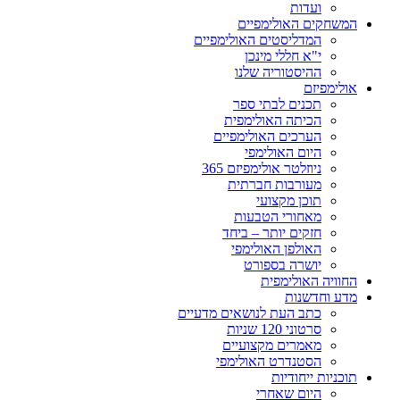
ועדות
המשחקים האולימפיים
המדליסטים האולימפיים
י"א חללי מינכן
ההיסטוריה שלנו
אולימפיזם
תכנים לבתי ספר
הכיתה האולימפית
הערכים האולימפיים
היום האולימפי
ניוזלטר אולימפיזם 365
מעורבות חברתית
תוכן מקצועי
מאחורי הטבעות
חזקים יותר – ביחד
האולפן האולימפי
יושרה בספורט
החוויה האולימפית
מדע וחדשנות
כתב העת לנושאים מדעיים
סרטוני 120 שניות
מאמרים מקצועיים
הסטנדרט האולימפי
תוכניות ייחודיות
היום שאחרי