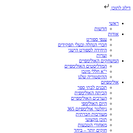
דילוג לתוכן
ראשי
חדשות
אודות
ענפי ספורט
חברי הנהלה ובעלי תפקידים
היחידה לספורט הישגי
ועדות
המשחקים האולימפיים
המדליסטים האולימפיים
י"א חללי מינכן
ההיסטוריה שלנו
אולימפיזם
תכנים לבתי ספר
הכיתה האולימפית
הערכים האולימפיים
היום האולימפי
ניוזלטר אולימפיזם 365
מעורבות חברתית
תוכן מקצועי
מאחורי הטבעות
חזקים יותר – ביחד