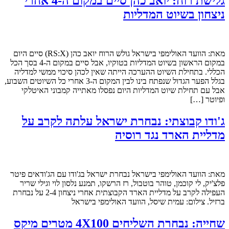
גלישת רוח: יואב כהן סיים במקום ה-4 אחרי
ניצחון בשיוט המדליות
מאת: הוועד האולימפי בישראל גולש הרוח יואב כהן (RS:X) סיים היום
במקום הראשון בשיוט המדליות בטוקיו, אבל סיים במקום ה-4 בסך הכל
הכללי. בתחילת השיוט ההערכה הייתה שאין לכהן סיכוי ממשי למדליה
בגלל הפער הגדול שנפתח בינו לבין המקום ה-3 אחרי כל השיוטים השבוע,
אבל עם תחילת שיוט המדליות היום נפסלו מאתייה קמבוני האיטלקי
ופיוטר […]
ג'ודו קבוצתי: נבחרת ישראל עלתה לקרב על
מדליית הארד נגד רוסיה
מאת: הוועד האולימפי בישראל נבחרת ישראל בג'ודו עם הג'ודאים פיטר
פלצ'יק, לי קוכמן, טוהר בוטבול, רז הרשקו, תמנע נלסון לוי וגילי שריר
העפילה לקרב על מדליית הארד הקבוצתית אחרי ניצחון 2-4 על נבחרת
ברזיל. צילום: עמית שיסל, הוועד האולימפי בישראל
שחייה: נבחרת השליחים 4X100 מטרים מיקס