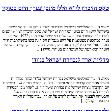
טקס הזיכרון לי"א חללי מינכן ינערך היום בטוקיו
מאת: הוועד האולימפי בישראל שגרירות ישראל ביפן והועד האולימפי
בישראל קיימו היום במעון שגרירת ישראל את טקס הזיכרון לציון 49 שנים
לטבח י"א הספורטאים הישראלים באולימפיאדת מינכן 1972. האירוע
נערך במתכונת מצומצמת על רקע מגבלות הקורונה ביפן בהשתתפות יו"ר
הועד האולימפי הבינ"ל, תומאס באך, מושלת טוקיו, יוריקו קויקה, נשיאת
הועדה המארגנת של המשחקים בטוקיו, סייקו […]
מדליית ארד לנבחרת ישראל בג'ודו
מאת: הוועד האולימפי בישראל נבחרת ישראל בג'ודו זכתה במדליית
הארד אחרי יום קרבות הרואי וניצחון גדול על נבחרת רוסיה 1-4. בפתיחת
יום הקרבות ניצחה ישראל את נבחרת איטליה 3-4. לאחר מכן הפסידה
לצרפת 4-3 וירדה לבית הניחומים שם ניצחה את נבחרת ברזיל 2-4
והבטיחה לעצמה את העלייה לקרב על הארד. עבור מדליית הארד
בקבוצתי יקבל […]