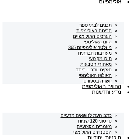
אולימפיזם
תכנים לבתי ספר
הכיתה האולימפית
הערכים האולימפיים
היום האולימפי
ניוזלטר אולימפיזם 365
מעורבות חברתית
תוכן מקצועי
מאחורי הטבעות
חזקים יותר – ביחד
האולפן האולימפי
יושרה בספורט
החוויה האולימפית
מדע וחדשנות
כתב העת לנושאים מדעיים
סרטוני 120 שניות
מאמרים מקצועיים
הסטנדרט האולימפי
תוכניות ייחודיות