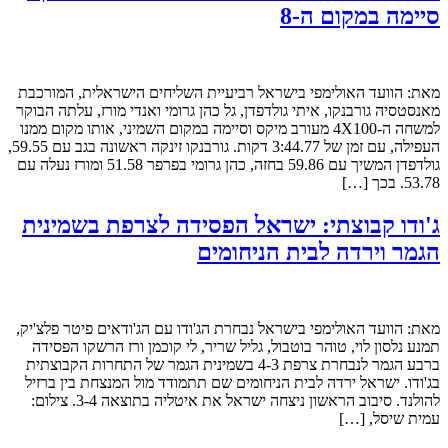
סיימה במקום ה-8
מאת: הוועד האולימפי בישראל רביעיית השליחים הישראלית, המורכבת
מאנסטסיה גורבנקו, איתי גולדפדן, גל כהן גרומי ואנדי מורז, עלתה הבוקר
למשחה ה-4X100 מעורב מיקס וסיימה במקום השמיני, אותו מקום ממנו
העפילה, עם זמן של 3:44.77 דקות. גורבנקו זינקה ראשונה בגב עם 59.55,
גולדפדן המשיך עם 59.86 בחזה, כהן גרומי בפרפר 51.58 ומורז נעלה עם
53.78. בכך […]
ג'ודו קבוצתי: ישראל הפסידה לצרפת בשמינית
הגמר וירדה לבית הניחומים
מאת: הוועד האולימפי בישראל נבחרת הג'ודו עם הג'ודאים פיטר פלצ'יק,
תמנע נלסון לוי, טוהר בוטבול, גליל שריר, לי קוכמן ורז הרשקו הפסידה
ברבע הגמר לנבחרת צרפת 4-3 בשמינית הגמר של התחרות הקבוצתית
בג'ודו. ישראל ירדה לבית הניחומים שם תתמודד מול המנצחת בין ברזיל
להולנד. סיבוב הראשון ניצחה ישראל את איטליה בתוצאה 3-4. צילום:
עמית שיסל, […]