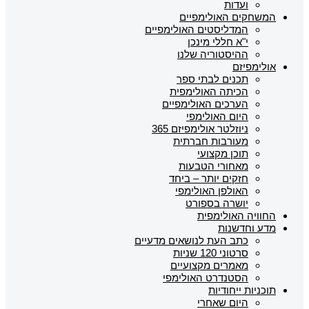
ועדות
המשחקים האולימפיים
המדליסטים האולימפיים
י"א חללי מינכן
ההיסטוריה שלנו
אולימפיזם
תכנים לבתי ספר
הכיתה האולימפית
הערכים האולימפיים
היום האולימפי
ניוזלטר אולימפיזם 365
מעורבות חברתית
תוכן מקצועי
מאחורי הטבעות
חזקים יותר – ביחד
האולפן האולימפי
יושרה בספורט
החוויה האולימפית
מדע וחדשנות
כתב העת לנושאים מדעיים
סרטוני 120 שניות
מאמרים מקצועיים
הסטנדרט האולימפי
תוכניות ייחודיות
היום שאחרי