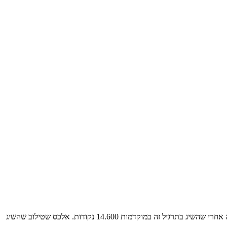
מאת: הוועד האולימפי בישראל המתעמל ארטיום דולגופיאט, אלוף אירופה 2020 העפיל היום לגמר תרגיל הקרקע בתחרות גביע העולם בווארנה בולגריה אחרי שהשיג בתרגיל זה במוקדמות 14.600 נקודות. אלכס שטילוב שהשיג