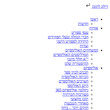
דילוג לתוכן
ראשי
חדשות
אודות
ענפי ספורט
חברי הנהלה ובעלי תפקידים
היחידה לספורט הישגי
ועדות
המשחקים האולימפיים
המדליסטים האולימפיים
י"א חללי מינכן
ההיסטוריה שלנו
אולימפיזם
תכנים לבתי ספר
הכיתה האולימפית
הערכים האולימפיים
היום האולימפי
ניוזלטר אולימפיזם 365
מעורבות חברתית
תוכן מקצועי
מאחורי הטבעות
חזקים יותר – ביחד