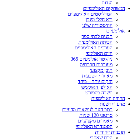
ועדות
המשחקים האולימפיים
המדליסטים האולימפיים
י"א חללי מינכן
ההיסטוריה שלנו
אולימפיזם
תכנים לבתי ספר
הכיתה האולימפית
הערכים האולימפיים
היום האולימפי
ניוזלטר אולימפיזם 365
מעורבות חברתית
תוכן מקצועי
מאחורי הטבעות
חזקים יותר – ביחד
האולפן האולימפי
יושרה בספורט
החוויה האולימפית
מדע וחדשנות
כתב העת לנושאים מדעיים
סרטוני 120 שניות
מאמרים מקצועיים
הסטנדרט האולימפי
תוכניות ייחודיות
היום שאחרי