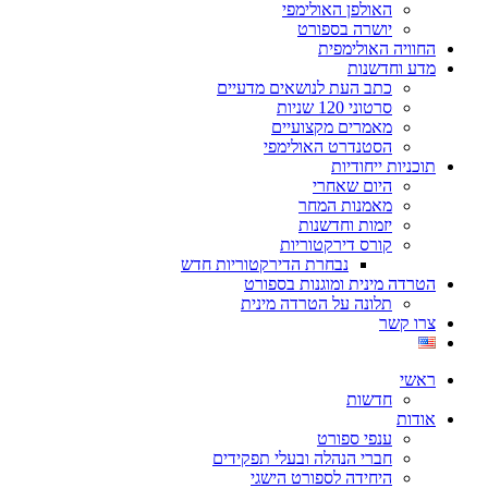
האולפן האולימפי
יושרה בספורט
החוויה האולימפית
מדע וחדשנות
כתב העת לנושאים מדעיים
סרטוני 120 שניות
מאמרים מקצועיים
הסטנדרט האולימפי
תוכניות ייחודיות
היום שאחרי
מאמנות המחר
יזמות וחדשנות
קורס דירקטוריות
נבחרת הדירקטוריות חדש
הטרדה מינית ומוגנות בספורט
תלונה על הטרדה מינית
צרו קשר
ראשי
חדשות
אודות
ענפי ספורט
חברי הנהלה ובעלי תפקידים
היחידה לספורט הישגי