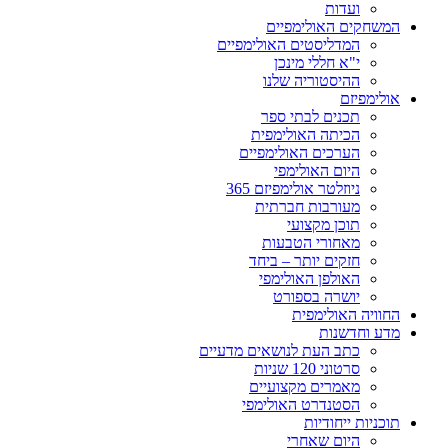
ועדות
המשחקים האולימפיים
המדליסטים האולימפיים
י"א חללי מינכן
ההיסטוריה שלנו
אולימפיזם
תכנים לבתי ספר
הכיתה האולימפית
הערכים האולימפיים
היום האולימפי
ניוזלטר אולימפיזם 365
מעורבות חברתית
תוכן מקצועי
מאחורי הטבעות
חזקים יותר – ביחד
האולפן האולימפי
יושרה בספורט
החוויה האולימפית
מדע וחדשנות
כתב העת לנושאים מדעיים
סרטוני 120 שניות
מאמרים מקצועיים
הסטנדרט האולימפי
תוכניות ייחודיות
היום שאחרי