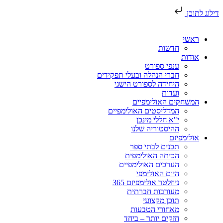
דילוג לתוכן
ראשי
חדשות
אודות
ענפי ספורט
חברי הנהלה ובעלי תפקידים
היחידה לספורט הישגי
ועדות
המשחקים האולימפיים
המדליסטים האולימפיים
י"א חללי מינכן
ההיסטוריה שלנו
אולימפיזם
תכנים לבתי ספר
הכיתה האולימפית
הערכים האולימפיים
היום האולימפי
ניוזלטר אולימפיזם 365
מעורבות חברתית
תוכן מקצועי
מאחורי הטבעות
חזקים יותר – ביחד