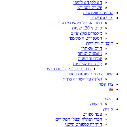
האולפן האולימפי
יושרה בספורט
החוויה האולימפית
מדע וחדשנות
כתב העת לנושאים מדעיים
סרטוני 120 שניות
מאמרים מקצועיים
הסטנדרט האולימפי
תוכניות ייחודיות
היום שאחרי
מאמנות המחר
יזמות וחדשנות
קורס דירקטוריות
נבחרת הדירקטוריות חדש
הטרדה מינית ומוגנות בספורט
תלונה על הטרדה מינית
צרו קשר
ראשי
חדשות
אודות
ענפי ספורט
חברי הנהלה ובעלי תפקידים
היחידה לספורט הישגי