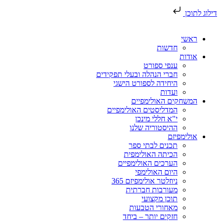
דילוג לתוכן
ראשי
חדשות
אודות
ענפי ספורט
חברי הנהלה ובעלי תפקידים
היחידה לספורט הישגי
ועדות
המשחקים האולימפיים
המדליסטים האולימפיים
י"א חללי מינכן
ההיסטוריה שלנו
אולימפיזם
תכנים לבתי ספר
הכיתה האולימפית
הערכים האולימפיים
היום האולימפי
ניוזלטר אולימפיזם 365
מעורבות חברתית
תוכן מקצועי
מאחורי הטבעות
חזקים יותר – ביחד