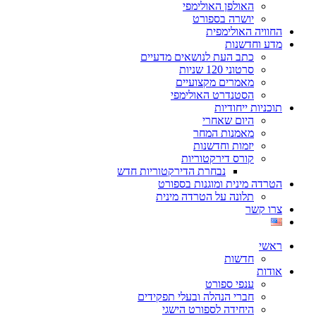
האולפן האולימפי
יושרה בספורט
החוויה האולימפית
מדע וחדשנות
כתב העת לנושאים מדעיים
סרטוני 120 שניות
מאמרים מקצועיים
הסטנדרט האולימפי
תוכניות ייחודיות
היום שאחרי
מאמנות המחר
יזמות וחדשנות
קורס דירקטוריות
נבחרת הדירקטוריות חדש
הטרדה מינית ומוגנות בספורט
תלונה על הטרדה מינית
צרו קשר
ראשי
חדשות
אודות
ענפי ספורט
חברי הנהלה ובעלי תפקידים
היחידה לספורט הישגי