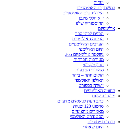
ועדות
המשחקים האולימפיים
המדליסטים האולימפיים
י"א חללי מינכן
ההיסטוריה שלנו
אולימפיזם
תכנים לבתי ספר
הכיתה האולימפית
הערכים האולימפיים
היום האולימפי
ניוזלטר אולימפיזם 365
מעורבות חברתית
תוכן מקצועי
מאחורי הטבעות
חזקים יותר – ביחד
האולפן האולימפי
יושרה בספורט
החוויה האולימפית
מדע וחדשנות
כתב העת לנושאים מדעיים
סרטוני 120 שניות
מאמרים מקצועיים
הסטנדרט האולימפי
תוכניות ייחודיות
היום שאחרי