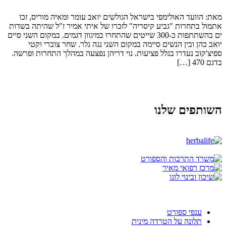
מאת: הוועד האולימפי בישראל הגולשים יואב עומר ומאיה מוריס, זכו
אתמול בתחרות "גביע קיסריה" לזכרו של איתי אמיר ז"ל שהיתה בשדות
ים בהשתתפות כ-300 שייטים שהתחרו במיגוון דגמים. במקום השני סיים
יואב כהן ובין הנשים סיימה במקום השני נגה גלר. שחר צוברי וקטי
ספיצ'קוב נעדרו בגלל פציעות. נוי דריהן נפצעה במהלך התחרות ופרשה.
בדגם 470 […]
השותפים שלנו
ענפי ספורט
תלונה על הטרדה מינית