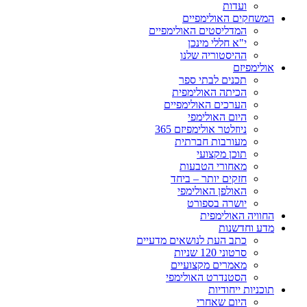
ועדות
המשחקים האולימפיים
המדליסטים האולימפיים
י"א חללי מינכן
ההיסטוריה שלנו
אולימפיזם
תכנים לבתי ספר
הכיתה האולימפית
הערכים האולימפיים
היום האולימפי
ניוזלטר אולימפיזם 365
מעורבות חברתית
תוכן מקצועי
מאחורי הטבעות
חזקים יותר – ביחד
האולפן האולימפי
יושרה בספורט
החוויה האולימפית
מדע וחדשנות
כתב העת לנושאים מדעיים
סרטוני 120 שניות
מאמרים מקצועיים
הסטנדרט האולימפי
תוכניות ייחודיות
היום שאחרי