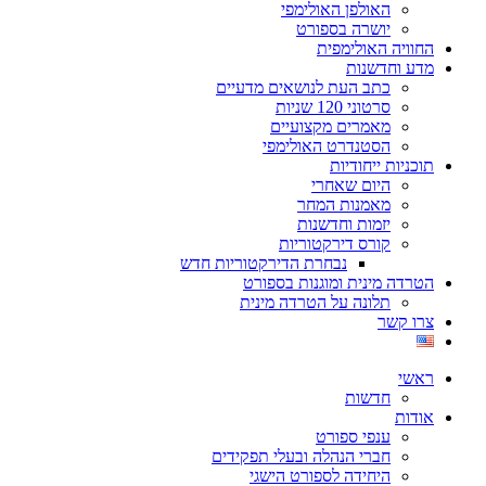
האולפן האולימפי
יושרה בספורט
החוויה האולימפית
מדע וחדשנות
כתב העת לנושאים מדעיים
סרטוני 120 שניות
מאמרים מקצועיים
הסטנדרט האולימפי
תוכניות ייחודיות
היום שאחרי
מאמנות המחר
יזמות וחדשנות
קורס דירקטוריות
נבחרת הדירקטוריות חדש
הטרדה מינית ומוגנות בספורט
תלונה על הטרדה מינית
צרו קשר
ראשי
חדשות
אודות
ענפי ספורט
חברי הנהלה ובעלי תפקידים
היחידה לספורט הישגי