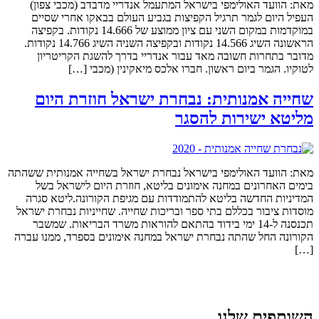
מאת: הוועד האולימפי בישראל המתעמל אנדריי מדבדב (מכבי צפון)
העפיל היום לגמר תרגיל הקפיצות בגביע העולם בבאקו אחרי שסיים
במוקדמות במקום השני עם ציון ממוצע של 14.666 נקודות. בקפיצה
הראשונה השיג 14.566 נקודות ובקפיצה השניה השיג 14.766 נקודות.
מדובר בתחרות חשובה מאד עבור אנדריי בדרך להשגת הקריטריון
לטוקיו. הגמר ביום ראשון. חברו אלכס מיאקינין (מכבי […]
שחייה אמנותית: נבחרת ישראל חוזרת היום
מליטא ישירות להסגר
מאת: הוועד האולימפי בישראל נבחרת ישראל בשחייה אמנותית ששהתה
בימים האחרונים במחנה אימונים בליטא, חוזרת היום לישראל בשל
המדיניות החדשה בליטא להתמודדות עם מגיפת הקורונה.ליטא סגרה
מוסדות ציבור בכללם בתי ספר ובריכות שחייה. שחייניות נבחרת ישראל
תכנסנה ל-14 ימי בידוד בהתאם להוראות משרד הבריאות. שמשבר
הקורונה החל שהתה נבחרת ישראל במחנה אימונים בספרד, ממנו עברה
[…]
השותפים שלנו