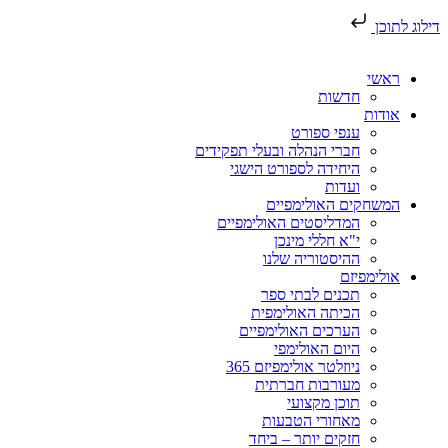
דילוג לתוכן
ראשי
חדשות
אודות
ענפי ספורט
חברי הנהלה ובעלי תפקידים
היחידה לספורט הישגי
ועדות
המשחקים האולימפיים
המדליסטים האולימפיים
י"א חללי מינכן
ההיסטוריה שלנו
אולימפיזם
תכנים לבתי ספר
הכיתה האולימפית
הערכים האולימפיים
היום האולימפי
ניוזלטר אולימפיזם 365
מעורבות חברתית
תוכן מקצועי
מאחורי הטבעות
חזקים יותר – ביחד