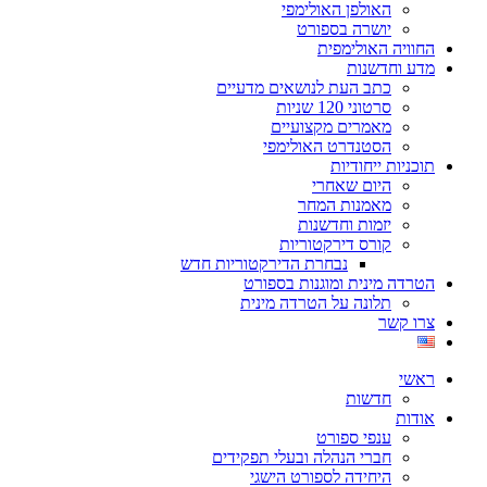
האולפן האולימפי
יושרה בספורט
החוויה האולימפית
מדע וחדשנות
כתב העת לנושאים מדעיים
סרטוני 120 שניות
מאמרים מקצועיים
הסטנדרט האולימפי
תוכניות ייחודיות
היום שאחרי
מאמנות המחר
יזמות וחדשנות
קורס דירקטוריות
נבחרת הדירקטוריות חדש
הטרדה מינית ומוגנות בספורט
תלונה על הטרדה מינית
צרו קשר
ראשי
חדשות
אודות
ענפי ספורט
חברי הנהלה ובעלי תפקידים
היחידה לספורט הישגי