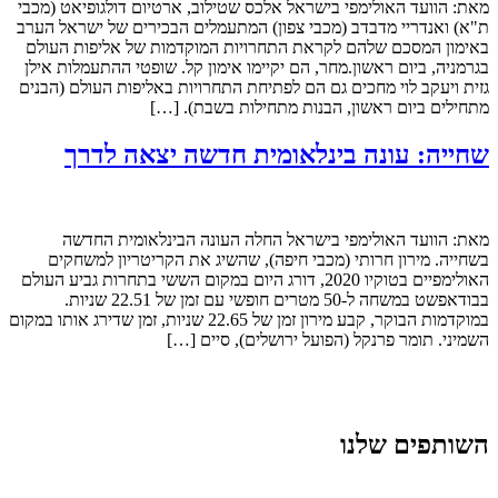
מאת: הוועד האולימפי בישראל אלכס שטילוב, ארטיום דולגופיאט (מכבי
ת"א) ואנדריי מדבדב (מכבי צפון) המתעמלים הבכירים של ישראל הערב
באימון המסכם שלהם לקראת התחרויות המוקדמות של אליפות העולם
בגרמניה, ביום ראשון.מחר, הם יקיימו אימון קל. שופטי ההתעמלות אילן
גזית ויעקב לוי מחכים גם הם לפתיחת התחרויות באליפות העולם (הבנים
מתחילים ביום ראשון, הבנות מתחילות בשבת). […]
שחייה: עונה בינלאומית חדשה יצאה לדרך
מאת: הוועד האולימפי בישראל החלה העונה הבינלאומית החדשה
בשחייה. מירון חרותי (מכבי חיפה), שהשיג את הקריטריון למשחקים
האולימפיים בטוקיו 2020, דורג היום במקום הששי בתחרות גביע העולם
בבודאפשט במשחה ל-50 מטרים חופשי עם זמן של 22.51 שניות.
במוקדמות הבוקר, קבע מירון זמן של 22.65 שניות, זמן שדירג אותו במקום
השמיני. תומר פרנקל (הפועל ירושלים), סיים […]
השותפים שלנו