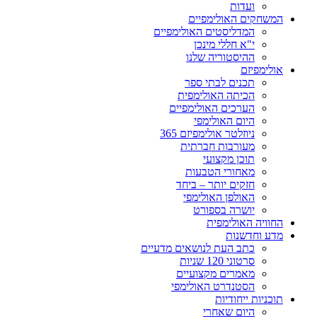
ועדות
המשחקים האולימפיים
המדליסטים האולימפיים
י"א חללי מינכן
ההיסטוריה שלנו
אולימפיזם
תכנים לבתי ספר
הכיתה האולימפית
הערכים האולימפיים
היום האולימפי
ניוזלטר אולימפיזם 365
מעורבות חברתית
תוכן מקצועי
מאחורי הטבעות
חזקים יותר – ביחד
האולפן האולימפי
יושרה בספורט
החוויה האולימפית
מדע וחדשנות
כתב העת לנושאים מדעיים
סרטוני 120 שניות
מאמרים מקצועיים
הסטנדרט האולימפי
תוכניות ייחודיות
היום שאחרי