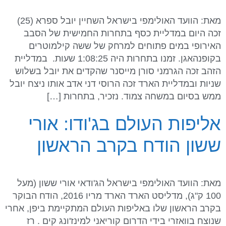
מאת: הוועד האולימפי בישראל השחיין יובל ספרא (25)
זכה היום במדליית כסף בתחרות החמישית של הסבב
האירופי במים פתוחים למרחק של ששה קילמוטרים
בקופנהאגן. זמנו בתחרות היה 1:08:25 שעות. במדליית
הזהב זכה הגרמני סורן מייסנר שהקדים את יובל בשלוש
שניות ובמדליית הארד זכה הרוסי דני אדב אותו ניצח יובל
ממש בסיום במשחה צמוד. נזכיר, בתחרות […]
אליפות העולם בג'ודו: אורי
ששון הודח בקרב הראשון
מאת: הוועד האולימפי בישראל הג'ודאי אורי ששון (מעל
100 ק"ג), מדליסט הארד הארד מריו 2016, הודח הבוקר
בקרב הראשון שלו באליפות העולם המתקיימת ביפן, אחרי
שנוצח בוואזרי בידי הדרום קוריאני למינז'ונג קים . רז