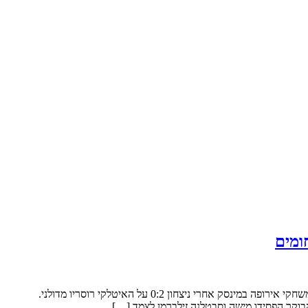
מאת: הוועד האולימפי בישראלבדמינטון: שחקן הבדמינטון האולימפי מישה זילברמן, הבטיח היום את עלייתו לשמינית גמר אליפות אירופה המתקיימת במשחקי אירופה במינסק אחרי ניצחון 0:2 על האיטלקי רוסריו מדולני.