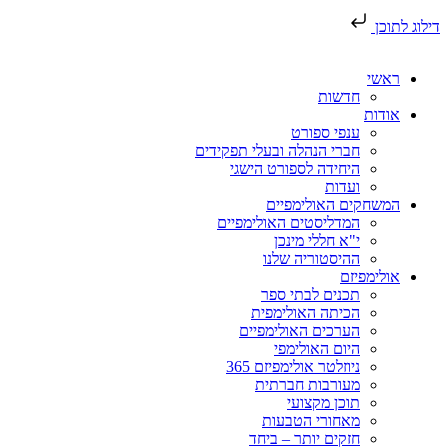
דילוג לתוכן
ראשי
חדשות
אודות
ענפי ספורט
חברי הנהלה ובעלי תפקידים
היחידה לספורט הישגי
ועדות
המשחקים האולימפיים
המדליסטים האולימפיים
י"א חללי מינכן
ההיסטוריה שלנו
אולימפיזם
תכנים לבתי ספר
הכיתה האולימפית
הערכים האולימפיים
היום האולימפי
ניוזלטר אולימפיזם 365
מעורבות חברתית
תוכן מקצועי
מאחורי הטבעות
חזקים יותר – ביחד