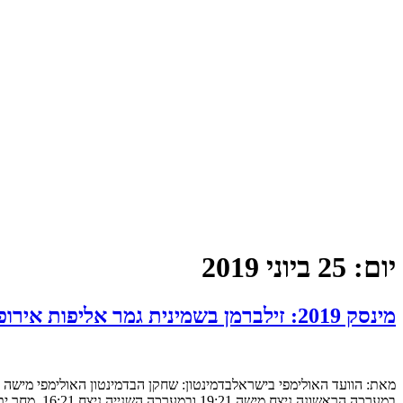
יום:
25 ביוני 2019
מינסק 2019: זילברמן בשמינית גמר אליפות אירופה בבדמינטון. המתאבק קולשניקוב נכנס לבית הניחומים
במערכה הראשונה ניצח מישה 19:21 ובמערכה השנייה ניצח 16:21. מחר יתמודד מול יריב מפינלד על ראשות הבית. במשחק הזוגות המעורבים בשעות הבוקר הפסידו מישה וסבטלנה זילברמן לצמד […]