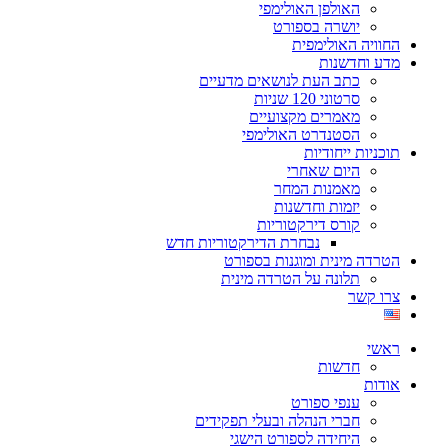
האולפן האולימפי
יושרה בספורט
החוויה האולימפית
מדע וחדשנות
כתב העת לנושאים מדעיים
סרטוני 120 שניות
מאמרים מקצועיים
הסטנדרט האולימפי
תוכניות ייחודיות
היום שאחרי
מאמנות המחר
יזמות וחדשנות
קורס דירקטוריות
נבחרת הדירקטוריות חדש
הטרדה מינית ומוגנות בספורט
תלונה על הטרדה מינית
צרו קשר
ראשי
חדשות
אודות
ענפי ספורט
חברי הנהלה ובעלי תפקידים
היחידה לספורט הישגי