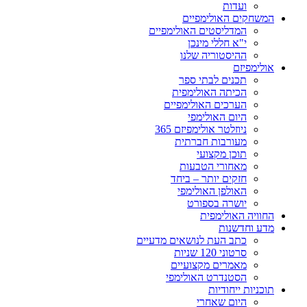
ועדות
המשחקים האולימפיים
המדליסטים האולימפיים
י"א חללי מינכן
ההיסטוריה שלנו
אולימפיזם
תכנים לבתי ספר
הכיתה האולימפית
הערכים האולימפיים
היום האולימפי
ניוזלטר אולימפיזם 365
מעורבות חברתית
תוכן מקצועי
מאחורי הטבעות
חזקים יותר – ביחד
האולפן האולימפי
יושרה בספורט
החוויה האולימפית
מדע וחדשנות
כתב העת לנושאים מדעיים
סרטוני 120 שניות
מאמרים מקצועיים
הסטנדרט האולימפי
תוכניות ייחודיות
היום שאחרי