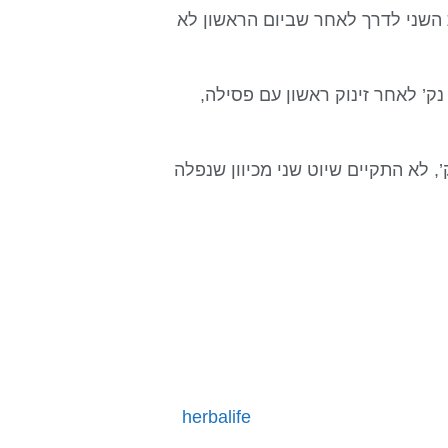
השני לדרך לאחר שביום הראשון לא
אחר שני שיוטים שרון קנטור ממוקמת במקום ה-15 עם 25 נק’ לאחר זינוק ראשון עם פסילה,
יוט אחד, תום ראובני במקום השמיני הכללי עם 8 נק’, לא התקיים שיוט שני מכיוון שנפלה