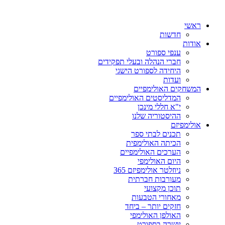
ראשי
חדשות
אודות
ענפי ספורט
חברי הנהלה ובעלי תפקידים
היחידה לספורט הישגי
ועדות
המשחקים האולימפיים
המדליסטים האולימפיים
י"א חללי מינכן
ההיסטוריה שלנו
אולימפיזם
תכנים לבתי ספר
הכיתה האולימפית
הערכים האולימפיים
היום האולימפי
ניוזלטר אולימפיזם 365
מעורבות חברתית
תוכן מקצועי
מאחורי הטבעות
חזקים יותר – ביחד
האולפן האולימפי
יושרה בספורט