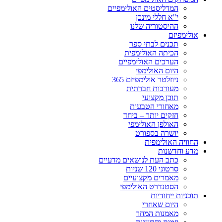
המדליסטים האולימפיים
י"א חללי מינכן
ההיסטוריה שלנו
אולימפיזם
תכנים לבתי ספר
הכיתה האולימפית
הערכים האולימפיים
היום האולימפי
ניוזלטר אולימפיזם 365
מעורבות חברתית
תוכן מקצועי
מאחורי הטבעות
חזקים יותר – ביחד
האולפן האולימפי
יושרה בספורט
החוויה האולימפית
מדע וחדשנות
כתב העת לנושאים מדעיים
סרטוני 120 שניות
מאמרים מקצועיים
הסטנדרט האולימפי
תוכניות ייחודיות
היום שאחרי
מאמנות המחר