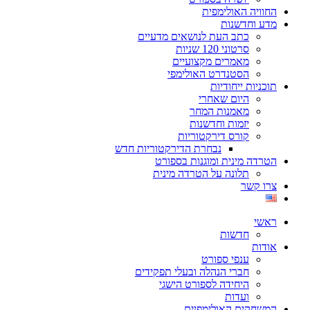
החוויה האולימפית
מדע וחדשנות
כתב העת לנושאים מדעיים
סרטוני 120 שניות
מאמרים מקצועיים
הסטנדרט האולימפי
תוכניות ייחודיות
היום שאחרי
מאמנות המחר
יזמות וחדשנות
קורס דירקטוריות
נבחרת הדירקטוריות חדש
הטרדה מינית ומוגנות בספורט
תלונה על הטרדה מינית
צרו קשר
ראשי
חדשות
אודות
ענפי ספורט
חברי הנהלה ובעלי תפקידים
היחידה לספורט הישגי
ועדות
המשחקים האולימפיים