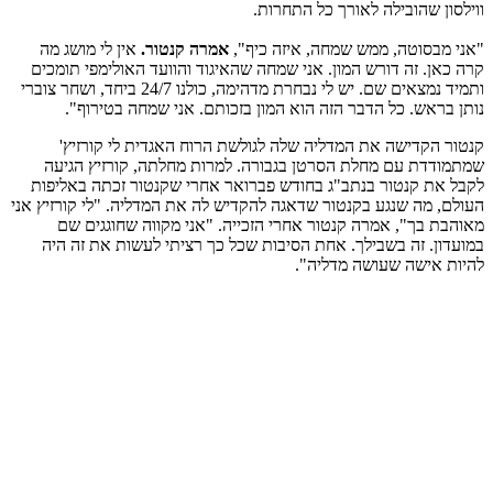
ווילסון שהובילה לאורך כל התחרות.
"אני מבסוטה, ממש שמחה, איזה כיף",
אמרה קנטור.
אין לי מושג מה
קרה כאן. זה דורש המון. אני שמחה שהאיגוד והוועד האולימפי תומכים
ותמיד נמצאים שם. יש לי נבחרת מדהימה, כולנו 24/7 ביחד, ושחר צוברי
נותן בראש. כל הדבר הזה הוא המון בזכותם. אני שמחה בטירוף".
קנטור הקדישה את המדליה שלה לגולשת הרוח האגדית לי קורזיץ'
שמתמודדת עם מחלת הסרטן בגבורה. למרות מחלתה, קורזיץ הגיעה
לקבל את קנטור בנתב"ג בחודש פברואר אחרי שקנטור זכתה באליפות
העולם, מה שנגע בקנטור שדאגה להקדיש לה את המדליה. "לי קורזיץ אני
מאוהבת בך", אמרה קנטור אחרי הזכייה. "אני מקווה שחוגגים שם
במועדון. זה בשבילך. אחת הסיבות שכל כך רציתי לעשות את זה היה
להיות אישה שעושה מדליה".