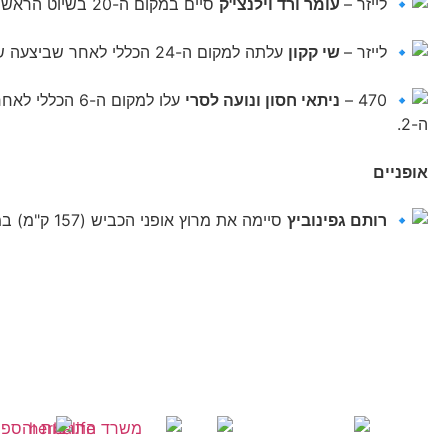
לייזר –
עומר ורד וילנצי'ק
סיים במקום ה-20 בשיוט הראשון ובשיוט השני במקום ה-25 וכך עלה למקום ה-30 הכללי.
לייזר –
שי קקון
עלתה למקום ה-24 הכללי לאחר שביצעה שני שיוטים גם כן, הראשון במקום ה-25 והשני במקום ה-10.
470 –
ניתאי חסון ונועה לסרי
ה-2.
אופניים
רותם גפינוביץ
סיימה את מרוץ אופני הכביש (157 ק"מ) במקום ה-77 עם זמן של 4:13:42 שעות.