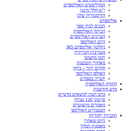
המדליסטים האולימפיים
י"א חללי מינכן
ההיסטוריה שלנו
אולימפיזם
תכנים לבתי ספר
הכיתה האולימפית
הערכים האולימפיים
היום האולימפי
ניוזלטר אולימפיזם 365
מעורבות חברתית
תוכן מקצועי
מאחורי הטבעות
חזקים יותר – ביחד
האולפן האולימפי
יושרה בספורט
החוויה האולימפית
מדע וחדשנות
כתב העת לנושאים מדעיים
סרטוני 120 שניות
מאמרים מקצועיים
הסטנדרט האולימפי
תוכניות ייחודיות
היום שאחרי
מאמנות המחר