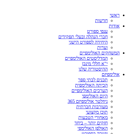
ראשי
חדשות
אודות
ענפי ספורט
חברי הנהלה ובעלי תפקידים
היחידה לספורט הישגי
ועדות
המשחקים האולימפיים
המדליסטים האולימפיים
י"א חללי מינכן
ההיסטוריה שלנו
אולימפיזם
תכנים לבתי ספר
הכיתה האולימפית
הערכים האולימפיים
היום האולימפי
ניוזלטר אולימפיזם 365
מעורבות חברתית
תוכן מקצועי
מאחורי הטבעות
חזקים יותר – ביחד
האולפן האולימפי
יושרה בספורט