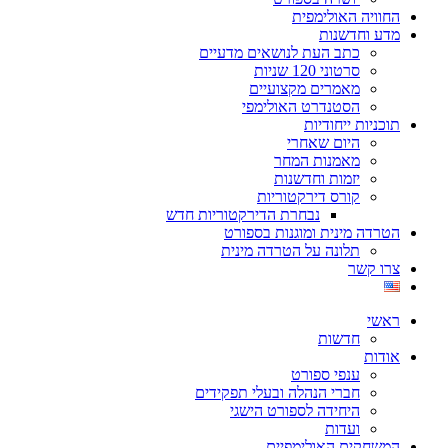
החוויה האולימפית
מדע וחדשנות
כתב העת לנושאים מדעיים
סרטוני 120 שניות
מאמרים מקצועיים
הסטנדרט האולימפי
תוכניות ייחודיות
היום שאחרי
מאמנות המחר
יזמות וחדשנות
קורס דירקטוריות
נבחרת הדירקטוריות חדש
הטרדה מינית ומוגנות בספורט
תלונה על הטרדה מינית
צרו קשר
ראשי
חדשות
אודות
ענפי ספורט
חברי הנהלה ובעלי תפקידים
היחידה לספורט הישגי
ועדות
המשחקים האולימפיים