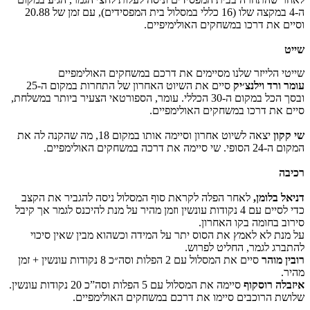
ה-4 במקצה שלו (16 כללי במסלול בית המפסידים), עם זמן של 20.88
וסיים את דרכו במשחקים האולימיפיים.
שייט
שייטי הלייזר שלנו מסיימים את דרכם במשחקים האולימפיים
עומר ורד וילנצ׳יק
סיים את השיוט האחרון של התחרות במקום ה-25
ובסך הכל במקום ה-30 הכללי. עומר, הספורטאי הצעיר ביותר במשלחת,
סיים את דרכו במשחקים האולימפיים.
שי קקון
יצאה לשיוט אחרון וסיימה אותו במקום 18, מה שהקנה לה את
המקום ה-24 הסופי. שי סיימה את דרכה במשחקים האולימפיים.
רכיבה
דניאל בלומן,
לאחר הפלה לקראת סוף המסלול ניסה להגביר את הקצב
כדי לסיים עם 4 נקודות עונשין וזמן מהיר על מנת להיכנס לגמר אך קיבל
סירוב בחומה בקו האחרון.
על מנת לא לאמץ את הסוס יתר על המידה וכשהוא מבין שאין סיכוי
להתברג לגמר, החליט לפרוש.
רובין מוהר
סיים את המסלול עם 2 הפלות וסה״כ 8 נקודות עונשין + זמן
מהיר.
איזבלה רוסקוף
סיימה את המסלול עם 5 הפלות וסה”כ 20 נקודות עונשין.
שלושת הרוכבים סיימו את דרכם במשחקים האולימפיים.