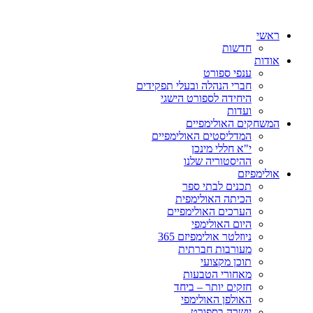
ראשי
חדשות
אודות
ענפי ספורט
חברי הנהלה ובעלי תפקידים
היחידה לספורט הישגי
ועדות
המשחקים האולימפיים
המדליסטים האולימפיים
י"א חללי מינכן
ההיסטוריה שלנו
אולימפיזם
תכנים לבתי ספר
הכיתה האולימפית
הערכים האולימפיים
היום האולימפי
ניוזלטר אולימפיזם 365
מעורבות חברתית
תוכן מקצועי
מאחורי הטבעות
חזקים יותר – ביחד
האולפן האולימפי
יושרה בספורט