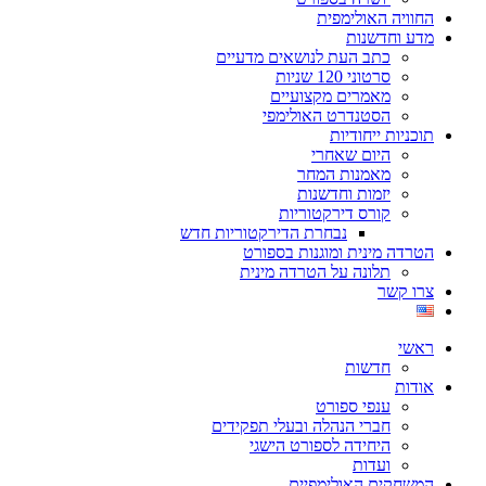
החוויה האולימפית
מדע וחדשנות
כתב העת לנושאים מדעיים
סרטוני 120 שניות
מאמרים מקצועיים
הסטנדרט האולימפי
תוכניות ייחודיות
היום שאחרי
מאמנות המחר
יזמות וחדשנות
קורס דירקטוריות
נבחרת הדירקטוריות חדש
הטרדה מינית ומוגנות בספורט
תלונה על הטרדה מינית
צרו קשר
ראשי
חדשות
אודות
ענפי ספורט
חברי הנהלה ובעלי תפקידים
היחידה לספורט הישגי
ועדות
המשחקים האולימפיים