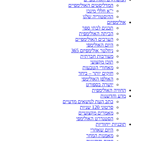
המדליסטים האולימפיים
י"א חללי מינכן
ההיסטוריה שלנו
אולימפיזם
תכנים לבתי ספר
הכיתה האולימפית
הערכים האולימפיים
היום האולימפי
ניוזלטר אולימפיזם 365
מעורבות חברתית
תוכן מקצועי
מאחורי הטבעות
חזקים יותר – ביחד
האולפן האולימפי
יושרה בספורט
החוויה האולימפית
מדע וחדשנות
כתב העת לנושאים מדעיים
סרטוני 120 שניות
מאמרים מקצועיים
הסטנדרט האולימפי
תוכניות ייחודיות
היום שאחרי
מאמנות המחר