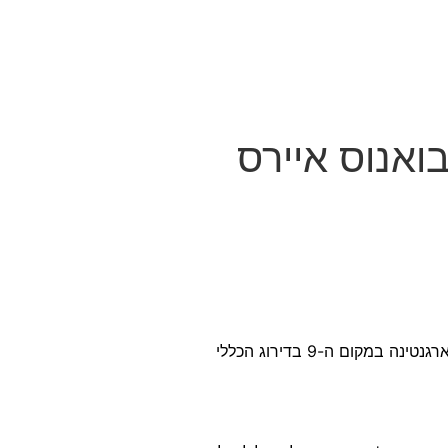
רוכבי האופניים הצעירים של ישראל איתן לוי ונדב רייסברג סיימו את התחרות המשולבת במשחקים האולימפיים לנוער בבואנוס איירס, ארגנטינה במקום ה-9 בדירוג הכללי