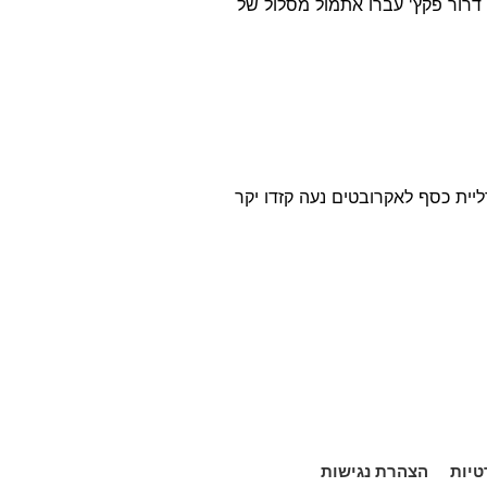
 ימי התחרות סיים לוי במקום ה-15 מבין 39 מזנקים ורייסברג סיים במקום ה-20. חניכיו של דרור פקץ' עברו אתמול מסלול של
ינית אנסטסיה גורבנקו במשחה ל-200 מטרים מעורב אישי, מדליית כסף לאקרובטים נעה קזדו יקר
טיות
הצהרת נגישות